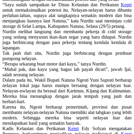
“Saya sudah sampaikan ke Dinas Kelautan dan Perikanan
Kepri
untuk memaksimalkan potensi itu. Nelayan-nelayan harus dibantu
perlahan-lahan, supaya alat tangkapnya semakin modern dan bisa
menjangkau luasnya laut Natuna,” kata Nurdin saat meninjau cold
storage di Selat Lampa, Kabupaten Natuna, Selasa (29/5) petang.
Nurdin melihat langsung dan membantu pekerja di cold storage
yang sedang menyusun ikan-ikan segar yang baru didapat. Nurdin
juga berbincang dengan para pekerja tentang kendala kendala di
lapangan.
Tak jauh dari situ, Nurdin juga berbincang dengan pembuat
pompong nelayan.
“Berapa sekarang buat motor dari kayu,” tanya Nurdin.
“Mahal pak, dan kayu yang bagus lah payah dicari”, jawab Ijal,
salah seorang nelayan.
Dalam pada itu, Wakil Bupati Natuna Ngesti Yuni Suprati berharap
nelayan lokal juga harus mampu bersaing dengan nelayan luar.
Nelayan-nwlayan itu berasal dari Karimun, Kijang dan Kalimantan.
Mereka bisa menangkap dengan jarak tempuh yang jauh dan
berhari-hari.
Karena itu, Ngesti berharap pemerintah, provinsi dan pusat
membantu nelayan-nelayan Natuna memiliki alat tabgkao yang lebih
modern. Sehingga mereka bisa seperti nelayan luar dan
mendapatkan hasil yang semakin banyak.
Kadis Kelautan dan Perikanan
Kepri
Edy Sofyan mengatakan
Pemprov berkomitmen menjadikan nelayan tradisional di
Kepri