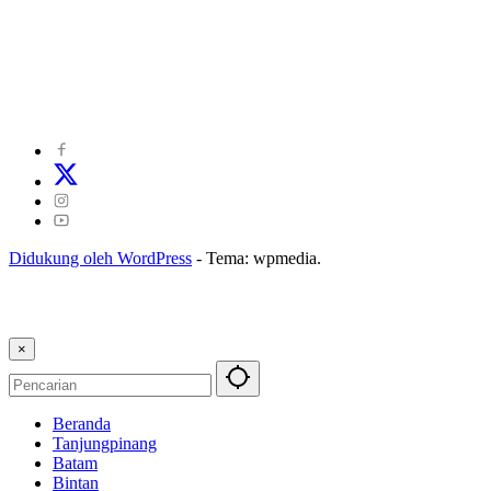
©
2024
zonakepri.com |
Tentang Kami
|
Redaksi
|
Disclaimer
|
Kode Perilaku Perusahaan Pers
|
Pedoman Media Cyber
|
Visi Misi
|
Kode Etik Jurnalistik
|
Pedoman Pemberitaan Ramah Anak
Didukung oleh WordPress
-
Tema: wpmedia.
×
Beranda
Tanjungpinang
Batam
Bintan