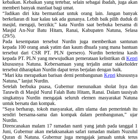
kebaikan. Kebaikan yang tertebar, selain sebagai ibadah, juga akan
memberi banyak manfaat bagi umat.
“Jadikan diri kita bermanfaat untuk orang lain. Jangan banyak
berkeliaran di luar kalau tak ada gunanya. Lebih baik pilih duduk di
masjid, mengaji, berzikir,” kata Nurdin saat berbuka bersama di
Masjid An-Nur Batu Hitam, Ranai, Kabupaten Natuna, Selasa
(29/5).
Pada kesempatan tersebut Nurdin juga memberikan santunan
kepada 100 orang anak yatim dan kaum dhuafa yang mana bantuan
tersebut dari CSR PT. PLN (persero). Nurdin berterima kasih
kepada PT. PLN yang mewujudkan pemerataan kelistrikan di
Kepri
khususnya Natuna. Kebersamaan yang terjalin antar stakeholder
tersebut diharapkan Nurdin dapat terus berjalan dengan baik.
“Mari kita merapatkan barisan demi pembangunan
Kepri
khususnya
Natuna,” lanjut Nurdin.
Setelah berbuka puasa, Gubernur menunaikan sholat Isya dan
Tarawih di Masjid Nurul Falah Batu Hitam, Ranai. Dalam tausiyah
singkatnya Nurdin mengajak seluruh elemen masyarakat Natuna
untuk bersatu dan kompak.
“Saya berharap, tokoh masyarakat, alim ulama dan pemerintah itu
sendiri bersama-sama dan kompak dalam pembangunan,” ujar
Nurdin.
Direncanakan malam 17 ramadan nanti yang jatuh pada tanggal 1
Juni, Gubernur akan melaksanakan safari ramadan malam Nuzulul
Quran di Natuna. Gubernur juga mengajak jamaah untuk terus