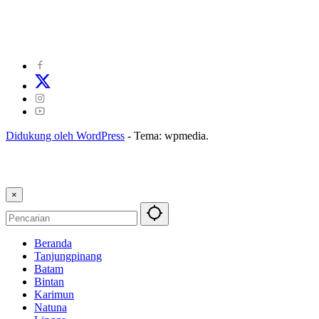
©
2024
zonakepri.com |
Tentang Kami
|
Redaksi
|
Disclaimer
|
Kode Perilaku Perusahaan Pers
|
Pedoman Media Cyber
|
Visi Misi
|
Kode Etik Jurnalistik
|
Pedoman Pemberitaan Ramah Anak
Didukung oleh WordPress
-
Tema: wpmedia.
×
Beranda
Tanjungpinang
Batam
Bintan
Karimun
Natuna