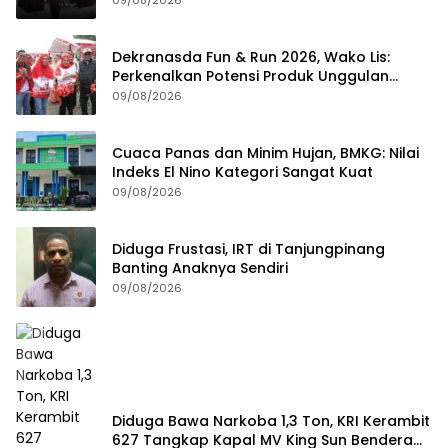
09/08/2026
Dekranasda Fun & Run 2026, Wako Lis:
Perkenalkan Potensi Produk Unggulan
Daerah
09/08/2026
Cuaca Panas dan Minim Hujan, BMKG: Nilai
Indeks El Nino Kategori Sangat Kuat
09/08/2026
Diduga Frustasi, IRT di Tanjungpinang
Banting Anaknya Sendiri
09/08/2026
Diduga Bawa Narkoba 1,3 Ton, KRI Kerambit
627 Tangkap Kapal MV King Sun Bendera