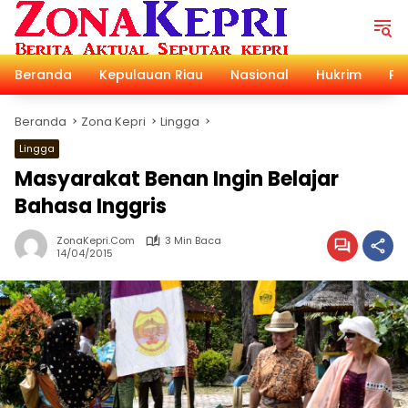
Langsung
ke
konten
Beranda
Kepulauan Riau
Nasional
Hukrim
Pol
Beranda
Zona Kepri
Lingga
Lingga
Masyarakat Benan Ingin Belajar
Bahasa Inggris
ZonaKepri.com
3 Min Baca
14/04/2015