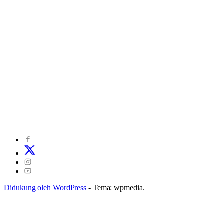
©
2024
zonakepri.com |
Tentang Kami
|
Redaksi
|
Disclaimer
|
Kode Perilaku Perusahaan Pers
|
Pedoman Media Cyber
|
Visi Misi
|
Kode Etik Jurnalistik
|
Pedoman Pemberitaan Ramah Anak
Didukung oleh WordPress
-
Tema: wpmedia.