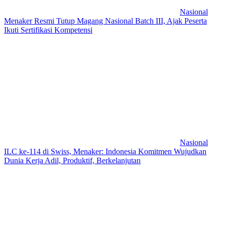
Nasional
Menaker Resmi Tutup Magang Nasional Batch III, Ajak Peserta
Ikuti Sertifikasi Kompetensi
Nasional
ILC ke-114 di Swiss, Menaker: Indonesia Komitmen Wujudkan
Dunia Kerja Adil, Produktif, Berkelanjutan