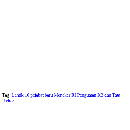
Tag:
Lantik 10 pejabat baru
Menaker RI
Penguatan K3 dan Tata
Kelola