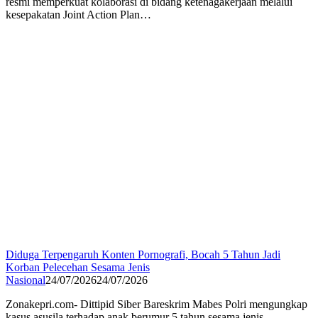
resmi memperkuat kolaborasi di bidang ketenagakerjaan melalui
kesepakatan Joint Action Plan…
Diduga Terpengaruh Konten Pornografi, Bocah 5 Tahun Jadi
Korban Pelecehan Sesama Jenis
Nasional
24/07/2026
24/07/2026
Zonakepri.com- Dittipid Siber Bareskrim Mabes Polri mengungkap
kasus asusila terhadap anak berumur 5 tahun sesama jenis.