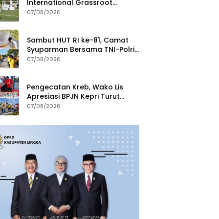
International Grassroot
Football Festival 2026
07/08/2026
Sambut HUT RI ke-81, Camat
Syuparman Bersama TNI-Polri
dan Instansi Goro di Pantai
07/08/2026
Piwang
Pengecatan Kreb, Wako Lis
Apresiasi BPJN Kepri Turut
Jaga Kebersihan dan
07/08/2026
Keindahan Ruas Jalan