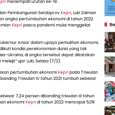
pri
menempati urutan ke-19.
n dan Pembangunan Setdaprov
Kepri
, Luki Zaiman
an angka pertumbuhan ekonomi di tahun 2022
Be
nomian
Kepri
pasca pandemi mulai menggeliat
gi Gubernur Ansar dalam upaya pemulihan ekonomi,
diikuti kondisi perekonomian dunia yang tak
a-Ukraina, di angka tersebut dapat dikatakan
 melejit” ujar Luki, Selasa (7/2).
laskan pertumbuhan ekonomi
Kepri
pada Triwulan
dibanding Triwulan IV tahun 2021 tumbuh sebesar
besar 7,24 persen dibanding triwulan III tahun
uhan ekonomi
Kepri
di tahun 2022 mencapai 5,09