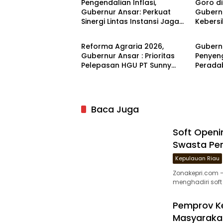
Pengendalian Inflasi,
Goro di
Gubernur Ansar: Perkuat
Gubern
Sinergi Lintas Instansi Jaga
Kebersi
Kepulauan Riau
Kepula
Stabilitas Harga
Merawa
bersej
Reforma Agraria 2026,
Gubernu
Gubernur Ansar : Prioritas
Penyen
Pelepasan HGU PT Sunny
Perada
Mas Prima Agung 3000 Ha di
Kompa
Bintan
Baca Juga
Soft Openi
Swasta Per
Kepulauan Riau
Zonakepri.com –
menghadiri soft
Pemprov Ke
Masyaraka