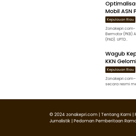
Optimalisa
Mobil ASN 
Kepulauan Riau
Zonakepri.com-
Bermotor (PKB) 
(PAD). UPTD…
Wagub Kepr
KKN Gelomb
Kepulauan Riau
Zonakepri.com– 
secara resmi mel
©
2024
zonakepri.com |
Tentang Kami
|
Jurnalistik
|
Pedoman Pemberitaan Rama