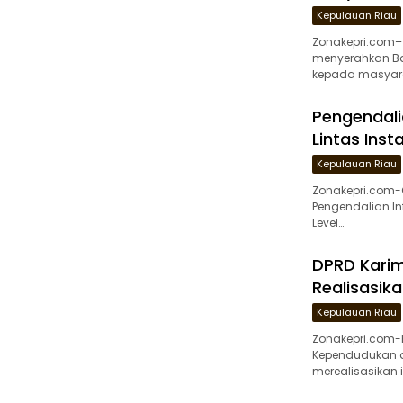
Kepulauan Riau
Zonakepri.com–
menyerahkan Ba
kepada masyar
Pengendalia
Lintas Inst
Kepulauan Riau
Zonakepri.com-
Pengendalian In
Level…
DPRD Karim
Realisasik
Kepulauan Riau
Zonakepri.com-
Kependudukan da
merealisasikan 