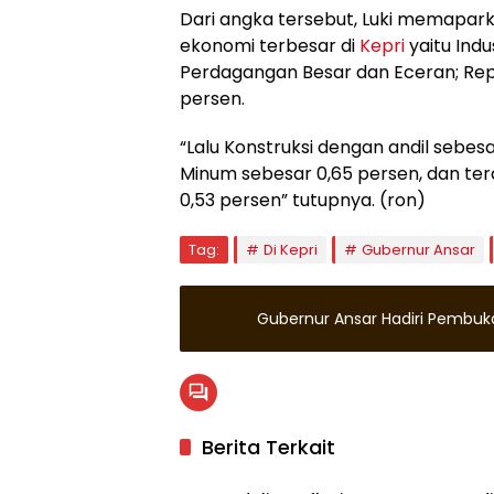
Dari angka tersebut, Luki memapa
ekonomi terbesar di
Kepri
yaitu Indu
Perdagangan Besar dan Eceran; Repa
persen.
“Lalu Konstruksi dengan andil sebe
Minum sebesar 0,65 persen, dan te
0,53 persen” tutupnya. (ron)
Tag:
Di Kepri
Gubernur Ansar
Gubernur Ansar Hadiri Pembu
Berita Terkait
Kepulauan Riau
Kepula