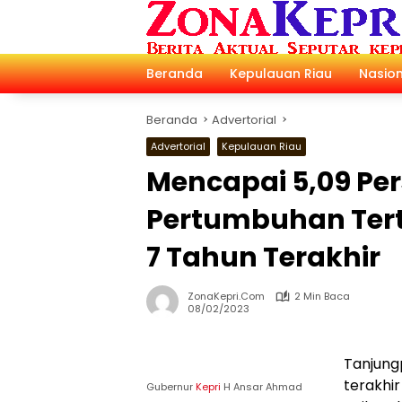
Langsung
ke
konten
Beranda
Kepulauan Riau
Nasion
Beranda
Advertorial
Advertorial
Kepulauan Riau
Mencapai 5,09 Per
Pertumbuhan Terti
7 Tahun Terakhir
ZonaKepri.com
2 Min Baca
08/02/2023
Tanjung
terakhi
Gubernur
Kepri
H Ansar Ahmad