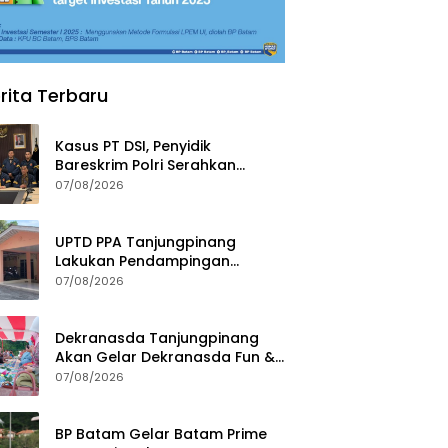
rita Terbaru
Kasus PT DSI, Penyidik
Bareskrim Polri Serahkan
Berkas dan Tersangka AS ke
07/08/2026
Kejari Depok
UPTD PPA Tanjungpinang
Lakukan Pendampingan
Intensif Siswi SMP Korban
07/08/2026
Asusila
Dekranasda Tanjungpinang
Akan Gelar Dekranasda Fun &
Run 2026 di Kawasan Gedung
07/08/2026
Gonggong
BP Batam Gelar Batam Prime