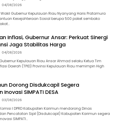
04/08/2026
 Wakil Gubernur Kepulauan Riau Nyanyang Haris Pratamura
ntuan Kesejahteraan Sosial berupa 500 paket sembako
akat…
n Inflasi, Gubernur Ansar: Perkuat Sinergi
ansi Jaga Stabilitas Harga
04/08/2026
Gubernur Kepulauan Riau Ansar Ahmad selaku Ketua Tim
flasi Daerah (TPID) Provinsi Kepulauan Riau memimpin High
un Dorong Disdukcapil Segera
an Inovasi SIMPATI DESA
03/08/2026
Komisi I DPRD Kabupaten Karimun mendorong Dinas
n Pencatatan Sipil (Disdukcapil) Kabupaten Karimun segera
inovasi SIMPATI…