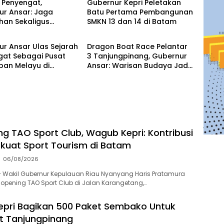
 Penyengat,
Gubernur Kepri Peletakan
ur Ansar: Jaga
Batu Pertama Pembangunan
han Sekaligus
SMKN 13 dan 14 di Batam
uan Riau
Kepulauan Riau
t Kawasan
arah
r Ansar Ulas Sejarah
Dragon Boat Race Pelantar
gat Sebagai Pusat
3 Tanjungpinang, Gubernur
ban Melayu di
Ansar: Warisan Budaya Jadi
s TV
Daya Tarik Wisman
ng TAO Sport Club, Wagub Kepri: Kontribusi
kuat Sport Tourism di Batam
06/08/2026
 Wakil Gubernur Kepulauan Riau Nyanyang Haris Pratamura
 opening TAO Sport Club di Jalan Karangetang,…
pri Bagikan 500 Paket Sembako Untuk
t Tanjungpinang