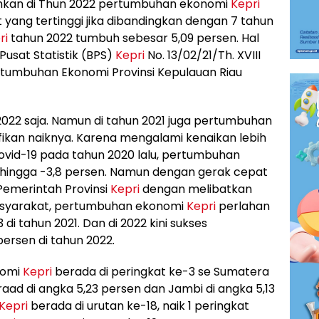
ahkan di Thun 2022 pertumbuhan ekonomi
Kepri
 yang tertinggi jika dibandingkan dengan 7 tahun
ri
tahun 2022 tumbuh sebesar 5,09 persen. Hal
Pusat Statistik (BPS)
Kepri
No. 13/02/21/Th. XVIII
rtumbuhan Ekonomi Provinsi Kepulauan Riau
 2022 saja. Namun di tahun 2021 juga pertumbuhan
ifikan naiknya. Karena mengalami kenaikan lebih
vid-19 pada tahun 2020 lalu, pertumbuhan
hingga -3,8 persen. Namun dengan gerak cepat
Pemerintah Provinsi
Kepri
dengan melibatkan
masyarakat, pertumbuhan ekonomi
Kepri
perlahan
i tahun 2021. Dan di 2022 kini sukses
ersen di tahun 2022.
nomi
Kepri
berada di peringkat ke-3 se Sumatera
ad di angka 5,23 persen dan Jambi di angka 5,13
Kepri
berada di urutan ke-18, naik 1 peringkat