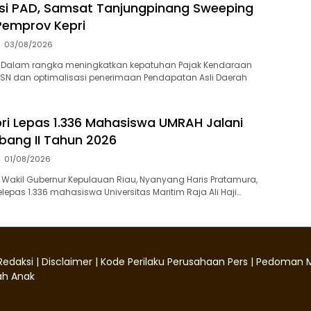
si PAD, Samsat Tanjungpinang Sweeping
Pemprov Kepri
03/08/2026
 Dalam rangka meningkatkan kepatuhan Pajak Kendaraan
ASN dan optimalisasi penerimaan Pendapatan Asli Daerah
i Lepas 1.336 Mahasiswa UMRAH Jalani
ang II Tahun 2026
01/08/2026
Wakil Gubernur Kepulauan Riau, Nyanyang Haris Pratamura,
epas 1.336 mahasiswa Universitas Maritim Raja Ali Haji…
Redaksi
|
Disclaimer
|
Kode Perilaku Perusahaan Pers
|
Pedoman M
h Anak