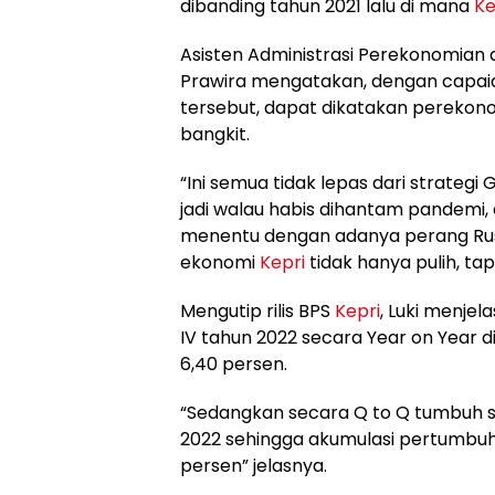
dibanding tahun 2021 lalu di mana
Ke
Asisten Administrasi Perekonomia
Prawira mengatakan, dengan capai
tersebut, dapat dikatakan pereko
bangkit.
“Ini semua tidak lepas dari strate
jadi walau habis dihantam pandemi, 
menentu dengan adanya perang Rusi
ekonomi
Kepri
tidak hanya pulih, tapi
Mengutip rilis BPS
Kepri
, Luki menje
IV tahun 2022 secara Year on Year 
6,40 persen.
“Sedangkan secara Q to Q tumbuh se
2022 sehingga akumulasi pertumb
persen” jelasnya.