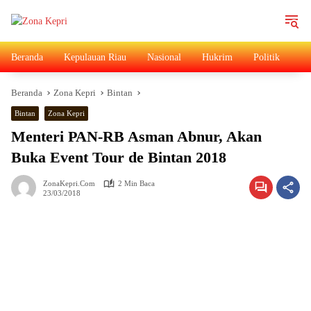
Langsung
ke
konten
Beranda
Kepulauan Riau
Nasional
Hukrim
Politik
Ad
Beranda
Zona Kepri
Bintan
Bintan
Zona Kepri
Menteri PAN-RB Asman Abnur, Akan
Buka Event Tour de Bintan 2018
ZonaKepri.com
2 Min Baca
23/03/2018