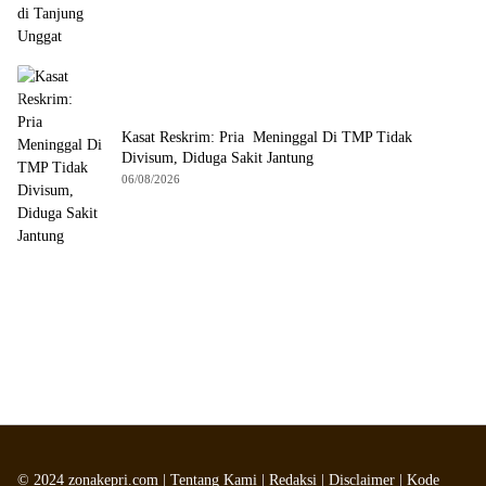
Kasat Reskrim: Pria Meninggal Di TMP Tidak
Divisum, Diduga Sakit Jantung
06/08/2026
©
2024
zonakepri.com |
Tentang Kami
|
Redaksi
|
Disclaimer
|
Kode