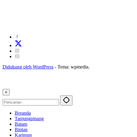
©
2024
zonakepri.com |
Tentang Kami
|
Redaksi
|
Disclaimer
|
Kode Perilaku Perusahaan Pers
|
Pedoman Media Cyber
|
Visi Misi
|
Kode Etik Jurnalistik
|
Pedoman Pemberitaan Ramah Anak
Didukung oleh WordPress
-
Tema: wpmedia.
×
Beranda
Tanjungpinang
Batam
Bintan
Karimun