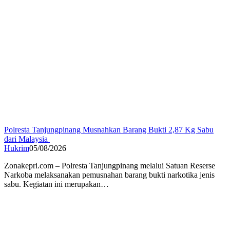
Polresta Tanjungpinang Musnahkan Barang Bukti 2,87 Kg Sabu
dari Malaysia
Hukrim
05/08/2026
Zonakepri.com – Polresta Tanjungpinang melalui Satuan Reserse
Narkoba melaksanakan pemusnahan barang bukti narkotika jenis
sabu. Kegiatan ini merupakan…