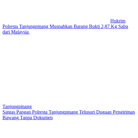
Hukrim
Polresta Tanjungpinang Musnahkan Barang Bukti 2,87 Kg Sabu
dari Malaysia
Tanjungpinang
Satgas Pangan Polresta Tanjungpinang Telusuri Dugaan Pengiriman
Bawang Tanpa Dokumen