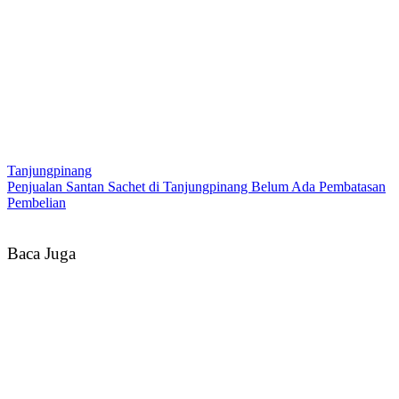
Tanjungpinang
Penjualan Santan Sachet di Tanjungpinang Belum Ada Pembatasan
Pembelian
Baca Juga