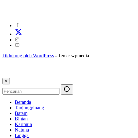
©
2024
zonakepri.com |
Tentang Kami
|
Redaksi
|
Disclaimer
|
Kode Perilaku Perusahaan Pers
|
Pedoman Media Cyber
|
Visi Misi
|
Kode Etik Jurnalistik
|
Pedoman Pemberitaan Ramah Anak
Didukung oleh WordPress
-
Tema: wpmedia.
×
Beranda
Tanjungpinang
Batam
Bintan
Karimun
Natuna
Lingga