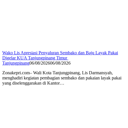
Wako Lis Apresiasi Penyaluran Sembako dan Baju Layak Pakai
Digelar KUA Tanjungpinang Timur
Tanjungpinang
06/08/2026
06/08/2026
Zonakepri.com– Wali Kota Tanjungpinang, Lis Darmansyah,
menghadiri kegiatan pembagian sembako dan pakaian layak pakai
yang diselenggarakan di Kantor…