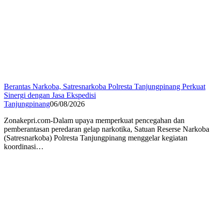
Berantas Narkoba, Satresnarkoba Polresta Tanjungpinang Perkuat
Sinergi dengan Jasa Ekspedisi
Tanjungpinang
06/08/2026
Zonakepri.com-Dalam upaya memperkuat pencegahan dan
pemberantasan peredaran gelap narkotika, Satuan Reserse Narkoba
(Satresnarkoba) Polresta Tanjungpinang menggelar kegiatan
koordinasi…