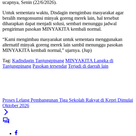
ucapnya, Senin (22/6/2026).
‎Untuk sementara waktu, Disdagin mengimbau masyarakat agar
beralih mengonsumsi minyak goreng merek lain, hal tersebut
diharapkan dapat menjadi solusi, sembari menunggu jadwal
pengiriman pasokan MINYAKITA kembali normal.
“Kami mengimbau masyarakat untuk sementara menggunakan
alternatif minyak goreng merek lain sambil menunggu pasokan
MINYAKITA kembali normal,” ujarnya. (Jup)
Tag:
Kadisdagin Tanjungpinang
MINYAKITA Langka di
Tanjungpinang
Pasokan tersendat
Terjadi di daerah lain
Proses Lelang Pembangunan Tiga Sekolah Rakyat di Kepri Dimulai
Oktober 2026