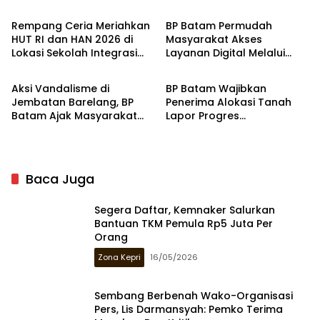
Atasnama Institusi
Ketentuan Perundang-
undangan
Rempang Ceria Meriahkan
BP Batam Permudah
HUT RI dan HAN 2026 di
Masyarakat Akses
Lokasi Sekolah Integrasi
Layanan Digital Melalui
Batam
Batam
Merah Putih
Super Apps
Aksi Vandalisme di
BP Batam Wajibkan
Jembatan Barelang, BP
Penerima Alokasi Tanah
Batam Ajak Masyarakat
Lapor Progres
Turut Jaga Fasum
Pembangunan Melalui LMS
Baca Juga
Segera Daftar, Kemnaker Salurkan
Bantuan TKM Pemula Rp5 Juta Per
Orang
Zona Kepri
16/05/2026
Sembang Berbenah Wako-Organisasi
Pers, Lis Darmansyah: Pemko Terima