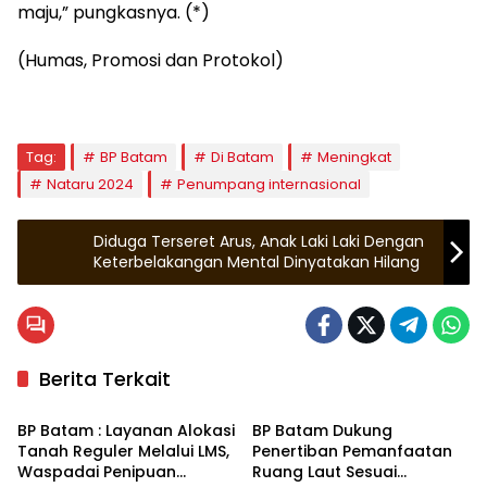
maju,” pungkasnya. (*)
(Humas, Promosi dan Protokol)
Tag:
BP Batam
Di Batam
Meningkat
Nataru 2024
Penumpang internasional
Diduga Terseret Arus, Anak Laki Laki Dengan
Keterbelakangan Mental Dinyatakan Hilang
Berita Terkait
Batam
Batam
BP Batam : Layanan Alokasi
BP Batam Dukung
Tanah Reguler Melalui LMS,
Penertiban Pemanfaatan
Waspadai Penipuan
Ruang Laut Sesuai
Batam
Batam