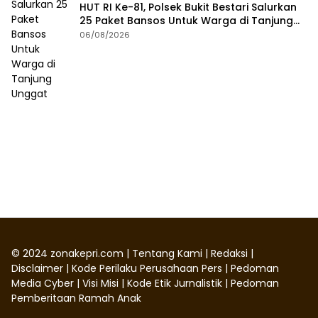
HUT RI Ke-81, Polsek Bukit Bestari Salurkan
25 Paket Bansos Untuk Warga di Tanjung
Unggat
06/08/2026
©
2024
zonakepri.com |
Tentang Kami
|
Redaksi
|
Disclaimer
|
Kode Perilaku Perusahaan Pers
|
Pedoman
Media Cyber
|
Visi Misi
|
Kode Etik Jurnalistik
|
Pedoman
Pemberitaan Ramah Anak