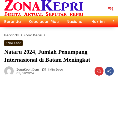
Langsung
ke
konten
Beranda
Kepulauan Riau
Nasional
Hukrim
Pol
Beranda
Zona Kepri
Zona Kepri
Nataru 2024, Jumlah Penumpang
Internasional di Batam Meningkat
ZonaKepri.com
1 Min Baca
05/01/2024