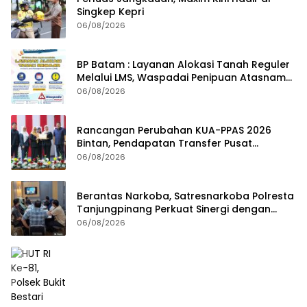
Singkep Kepri
06/08/2026
BP Batam : Layanan Alokasi Tanah Reguler
Melalui LMS, Waspadai Penipuan Atasnama
Institusi
06/08/2026
Rancangan Perubahan KUA-PPAS 2026
Bintan, Pendapatan Transfer Pusat
Diproyeksi Naik Rp1,41 Miliar
06/08/2026
Berantas Narkoba, Satresnarkoba Polresta
Tanjungpinang Perkuat Sinergi dengan
Jasa Ekspedisi
06/08/2026