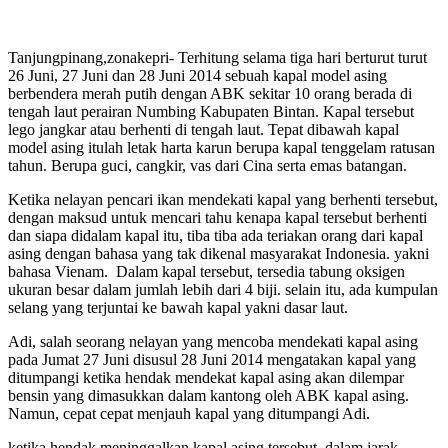
Tanjungpinang,zonakepri- Terhitung selama tiga hari berturut turut
26 Juni, 27 Juni dan 28 Juni 2014 sebuah kapal model asing
berbendera merah putih dengan ABK sekitar 10 orang berada di
tengah laut perairan Numbing Kabupaten Bintan. Kapal tersebut
lego jangkar atau berhenti di tengah laut. Tepat dibawah kapal
model asing itulah letak harta karun berupa kapal tenggelam ratusan
tahun. Berupa guci, cangkir, vas dari Cina serta emas batangan.
Ketika nelayan pencari ikan mendekati kapal yang berhenti tersebut,
dengan maksud untuk mencari tahu kenapa kapal tersebut berhenti
dan siapa didalam kapal itu, tiba tiba ada teriakan orang dari kapal
asing dengan bahasa yang tak dikenal masyarakat Indonesia. yakni
bahasa Vienam. Dalam kapal tersebut, tersedia tabung oksigen
ukuran besar dalam jumlah lebih dari 4 biji. selain itu, ada kumpulan
selang yang terjuntai ke bawah kapal yakni dasar laut.
Adi, salah seorang nelayan yang mencoba mendekati kapal asing
pada Jumat 27 Juni disusul 28 Juni 2014 mengatakan kapal yang
ditumpangi ketika hendak mendekat kapal asing akan dilempar
bensin yang dimasukkan dalam kantong oleh ABK kapal asing.
Namun, cepat cepat menjauh kapal yang ditumpangi Adi.
ketika hendak meninggalkan kapal asing tersebut, dalam jarak