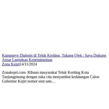
Kampanye Dialogis di Teluk Keriting, Tukang Ojek : Saya Dukung
Ansar Lanjutkan Kepemimpinan
Zona Kepri
14/11/2024
Zonakepri.com- Ribuan masyarakat Teluk Keriting Kota
Tanjungpinang dengan suka cita menyambut kedatangan Calon
Gubernur Kepri nomor urut satu…