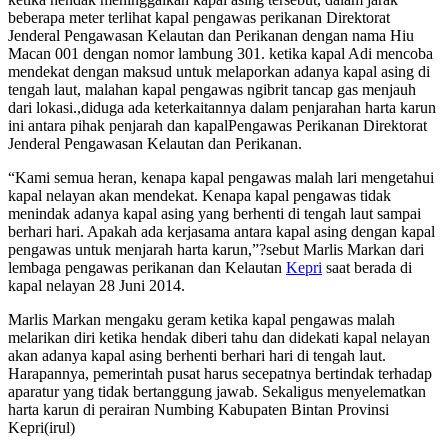
beberapa meter terlihat kapal pengawas perikanan Direktorat
Jenderal Pengawasan Kelautan dan Perikanan dengan nama Hiu
Macan 001 dengan nomor lambung 301. ketika kapal Adi mencoba
mendekat dengan maksud untuk melaporkan adanya kapal asing di
tengah laut, malahan kapal pengawas ngibrit tancap gas menjauh
dari lokasi.,diduga ada keterkaitannya dalam penjarahan harta karun
ini antara pihak penjarah dan kapalPengawas Perikanan Direktorat
Jenderal Pengawasan Kelautan dan Perikanan.
“Kami semua heran, kenapa kapal pengawas malah lari mengetahui
kapal nelayan akan mendekat. Kenapa kapal pengawas tidak
menindak adanya kapal asing yang berhenti di tengah laut sampai
berhari hari. Apakah ada kerjasama antara kapal asing dengan kapal
pengawas untuk menjarah harta karun,”?sebut Marlis Markan dari
lembaga pengawas perikanan dan Kelautan
Kepri
saat berada di
kapal nelayan 28 Juni 2014.
Marlis Markan mengaku geram ketika kapal pengawas malah
melarikan diri ketika hendak diberi tahu dan didekati kapal nelayan
akan adanya kapal asing berhenti berhari hari di tengah laut.
Harapannya, pemerintah pusat harus secepatnya bertindak terhadap
aparatur yang tidak bertanggung jawab. Sekaligus menyelematkan
harta karun di perairan Numbing Kabupaten Bintan Provinsi
Kepri(irul)