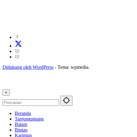
©
2024
zonakepri.com |
Tentang Kami
|
Redaksi
|
Disclaimer
|
Kode Perilaku Perusahaan Pers
|
Pedoman Media Cyber
|
Visi Misi
|
Kode Etik Jurnalistik
|
Pedoman Pemberitaan Ramah Anak
Didukung oleh WordPress
-
Tema: wpmedia.
×
Beranda
Tanjungpinang
Batam
Bintan
Karimun