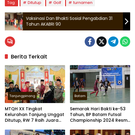
Tag:
Ditutup
Golf
turnamen
Vaksinasi Dan Bhakti Sosial Pengabdian 31
Tahun AKABRI 90
Berita Terkait
Tanjungpinang
Batam
MTQH XX Tingkat
Semarak Hari Bakti ke-53
Kelurahan Tanjung Unggat
Tahun, BP Batam Futsal
Ditutup, RW 7 Raih Juara
Championship 2024 Resmi
Umum
Berakhir