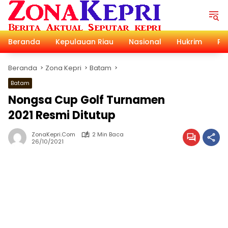
Langsung
ke
konten
Beranda
Kepulauan Riau
Nasional
Hukrim
Pol
Beranda
Zona Kepri
Batam
Batam
Nongsa Cup Golf Turnamen
2021 Resmi Ditutup
ZonaKepri.com
2 Min Baca
26/10/2021