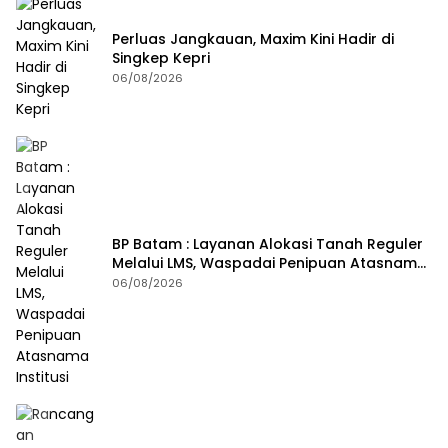
Perluas Jangkauan, Maxim Kini Hadir di
Singkep Kepri
06/08/2026
BP Batam : Layanan Alokasi Tanah Reguler
Melalui LMS, Waspadai Penipuan Atasnama
Institusi
06/08/2026