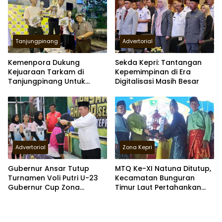
Tanjungpinang
Advertorial
Kemenpora Dukung
Sekda Kepri: Tantangan
Kejuaraan Tarkam di
Kepemimpinan di Era
Tanjungpinang Untuk
Digitalisasi Masih Besar
Memasyarakatkan
Olahraga
Advertorial
Zona Kepri
Gubernur Ansar Tutup
MTQ Ke-XI Natuna Ditutup,
Turnamen Voli Putri U-23
Kecamatan Bunguran
Gubernur Cup Zona
Timur Laut Pertahankan
Anambas
Juara Umum