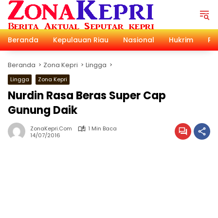
Langsung
ke
konten
Beranda
Kepulauan Riau
Nasional
Hukrim
Pol
Beranda
Zona Kepri
Lingga
Lingga
Zona Kepri
Nurdin Rasa Beras Super Cap
Gunung Daik
ZonaKepri.com
1 Min Baca
14/07/2016