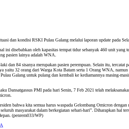
uasi dan kondisi RSKI Pulau Galang melalui laporan update pada Sel
 ini disebabkan oleh kapasitas tempat tidur sebanyak 460 unit yang ter
ang pasien lainya adalah WNA.
i-laki dan 84 sisanya merupakan pasien perempuan. Selain itu, tercata
a yaitu 32 orang dari Warga Kota Batam serta 1 Orang WNA, namun dem
KI Pulau Galang untuk pulang dan kembali ke kediamannya masing-ma
u Dansatgassus PMI pada hari Senin, 7 Feb 2021 telah melaksanakan
icron.
esiden bahwa kita semua harus waspada Gelombang Omicron dengan m
eh seluruh masyarakat dalam berkegiatan sehari-hari”. Diharapkan ha
edepan. (penrem033/WP)
NA