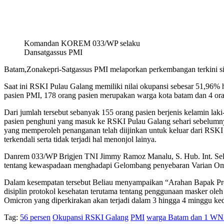
Komandan KOREM 033/WP selaku
Dansatgassus PMI
Batam,Zonakepri-Satgassus PMI melaporkan perkembangan terkini sit
Saat ini RSKI Pulau Galang memiliki nilai okupansi sebesar 51,96% hal
pasien PMI, 178 orang pasien merupakan warga kota batam dan 4 or
Dari jumlah tersebut sebanyak 155 orang pasien berjenis kelamin lak
pasien penghuni yang masuk ke RSKI Pulau Galang sehari sebelumny
yang memperoleh penanganan telah diijinkan untuk keluar dari RS
terkendali serta tidak terjadi hal menonjol lainya.
Danrem 033/WP Brigjen TNI Jimmy Ramoz Manalu, S. Hub. Int. Selak
tentang kewaspadaan menghadapi Gelombang penyebaran Varian Om
Dalam kesempatan tersebut Beliau menyampaikan “Arahan Bapak Pr
disiplin protokol kesehatan terutama tentang penggunaan masker ol
Omicron yang diperkirakan akan terjadi dalam 3 hingga 4 minggu k
Tag:
56 persen
Okupansi RSKI Galang
PMI
warga Batam dan 1 W