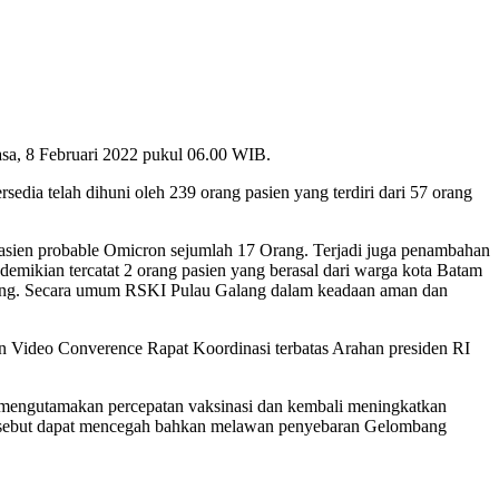
asa, 8 Februari 2022 pukul 06.00 WIB.
sedia telah dihuni oleh 239 orang pasien yang terdiri dari 57 orang
t pasien probable Omicron sejumlah 17 Orang. Terjadi juga penambahan
ikian tercatat 2 orang pasien yang berasal dari warga kota Batam
sing. Secara umum RSKI Pulau Galang dalam keadaan aman dan
 Video Converence Rapat Koordinasi terbatas Arahan presiden RI
engutamakan percepatan vaksinasi dan kembali meningkatkan
l tersebut dapat mencegah bahkan melawan penyebaran Gelombang