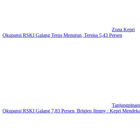
Zona Kepri
Okupansi RSKI Galang Terus Menurun, Tersisa 5,43 Persen
Tanjungpinan
Okupansi RSKI Galang 7,83 Persen, Brigjen Jimmy : Kepri Mendeka