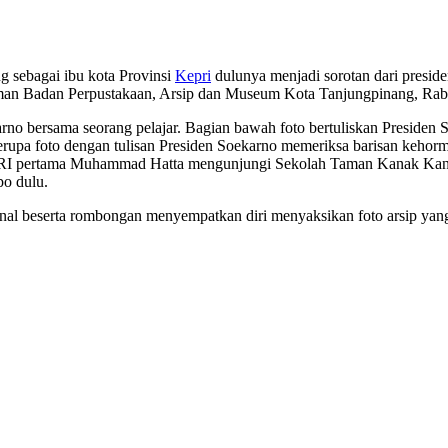
 sebagai ibu kota Provinsi
Kepri
dulunya menjadi sorotan dari preside
Halaman Badan Perpustakaan, Arsip dan Museum Kota Tanjungpinang, Ra
arno bersama seorang pelajar. Bagian bawah foto bertuliskan Presiden 
rupa foto dengan tulisan Presiden Soekarno memeriksa barisan kehorma
en RI pertama Muhammad Hatta mengunjungi Sekolah Taman Kanak Kanak
po dulu.
nal beserta rombongan menyempatkan diri menyaksikan foto arsip ya