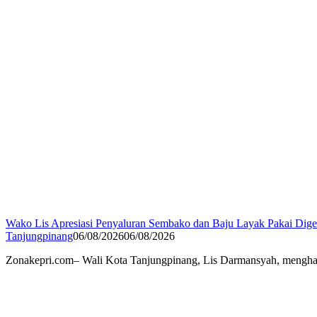
Wako Lis Apresiasi Penyaluran Sembako dan Baju Layak Pakai Di
Tanjungpinang
06/08/2026
06/08/2026
Zonakepri.com– Wali Kota Tanjungpinang, Lis Darmansyah, menghad