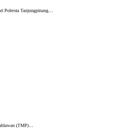
ri Polresta Tanjungpinang…
m Pahlawan (TMP)…