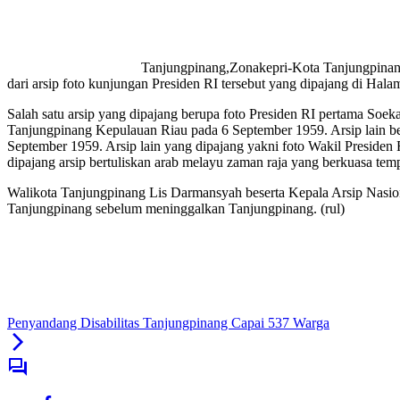
Tanjungpinang,Zonakepri-Kota Tanjungpinang
dari arsip foto kunjungan Presiden RI tersebut yang dipajang di 
Salah satu arsip yang dipajang berupa foto Presiden RI pertama Soek
Tanjungpinang Kepulauan Riau pada 6 September 1959. Arsip lain be
September 1959. Arsip lain yang dipajang yakni foto Wakil Presid
dipajang arsip bertuliskan arab melayu zaman raja yang berkuasa tem
Walikota Tanjungpinang Lis Darmansyah beserta Kepala Arsip Nasio
Tanjungpinang sebelum meninggalkan Tanjungpinang. (rul)
Penyandang Disabilitas Tanjungpinang Capai 537 Warga