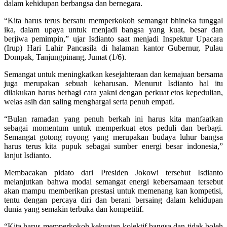
dalam kehidupan berbangsa dan bernegara.
“Kita harus terus bersatu memperkokoh semangat bhineka tunggal
ika, dalam upaya untuk menjadi bangsa yang kuat, besar dan
berjiwa pemimpin,” ujar Isdianto saat menjadi Inspektur Upacara
(Irup) Hari Lahir Pancasila di halaman kantor Gubernur, Pulau
Dompak, Tanjungpinang, Jumat (1/6).
Semangat untuk meningkatkan kesejahteraan dan kemajuan bersama
juga merupakan sebuah keharusan. Menurut Isdianto hal itu
dilakukan harus berbagi cara yakni dengan perkuat etos kepedulian,
welas asih dan saling menghargai serta penuh empati.
“Bulan ramadan yang penuh berkah ini harus kita manfaatkan
sebagai momentum untuk memperkuat etos peduli dan berbagi.
Semangat gotong royong yang merupakan budaya luhur bangsa
harus terus kita pupuk sebagai sumber energi besar indonesia,”
lanjut Isdianto.
Membacakan pidato dari Presiden Jokowi tersebut Isdianto
melanjutkan bahwa modal semangat energi kebersamaan tersebut
akan mampu memberikan prestasi untuk memenang kan kompetisi,
tentu dengan percaya diri dan berani bersaing dalam kehidupan
dunia yang semakin terbuka dan kompetitif.
“Kita harus memperkokoh kekuatan kolektif bangsa dan tidak boleh