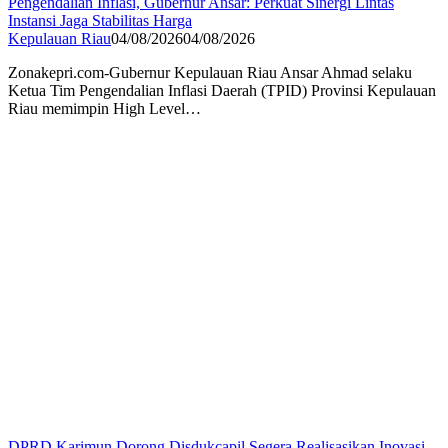
Pengendalian Inflasi, Gubernur Ansar: Perkuat Sinergi Lintas
Instansi Jaga Stabilitas Harga
Kepulauan Riau
04/08/2026
04/08/2026
Zonakepri.com-Gubernur Kepulauan Riau Ansar Ahmad selaku
Ketua Tim Pengendalian Inflasi Daerah (TPID) Provinsi Kepulauan
Riau memimpin High Level…
DPRD Karimun Dorong Disdukcapil Segera Realisasikan Inovasi