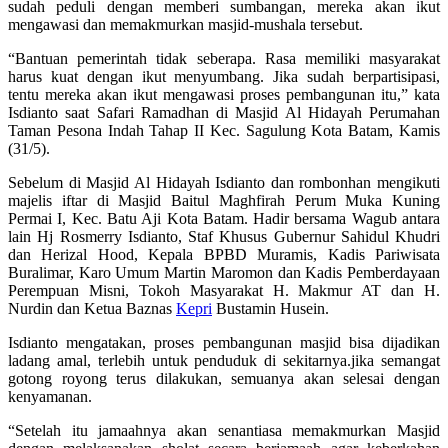
sudah peduli dengan memberi sumbangan, mereka akan ikut
mengawasi dan memakmurkan masjid-mushala tersebut.
“Bantuan pemerintah tidak seberapa. Rasa memiliki masyarakat
harus kuat dengan ikut menyumbang. Jika sudah berpartisipasi,
tentu mereka akan ikut mengawasi proses pembangunan itu,” kata
Isdianto saat Safari Ramadhan di Masjid Al Hidayah Perumahan
Taman Pesona Indah Tahap II Kec. Sagulung Kota Batam, Kamis
(31/5).
Sebelum di Masjid Al Hidayah Isdianto dan rombonhan mengikuti
majelis iftar di Masjid Baitul Maghfirah Perum Muka Kuning
Permai I, Kec. Batu Aji Kota Batam. Hadir bersama Wagub antara
lain Hj Rosmerry Isdianto, Staf Khusus Gubernur Sahidul Khudri
dan Herizal Hood, Kepala BPBD Muramis, Kadis Pariwisata
Buralimar, Karo Umum Martin Maromon dan Kadis Pemberdayaan
Perempuan Misni, Tokoh Masyarakat H. Makmur AT dan H.
Nurdin dan Ketua Baznas
Kepri
Bustamin Husein.
Isdianto mengatakan, proses pembangunan masjid bisa dijadikan
ladang amal, terlebih untuk penduduk di sekitarnya.jika semangat
gotong royong terus dilakukan, semuanya akan selesai dengan
kenyamanan.
“Setelah itu jamaahnya akan senantiasa memakmurkan Masjid