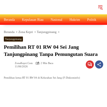
Langsung
ke
konten
Beranda
Kepulauan Riau
Nasional
Hukrim
Politik
Ad
Beranda
Zona Kepri
Tanjungpinang
Tanjungpinang
Pemilihan RT 01 RW 04 Sei Jang
Tanjungpinang Tanpa Pemungutan Suara
ZonaKepri.com
2 Min Baca
11/06/2026
Pemilihan ketua RT 01 RW 04 di Kelurahan Sei Jang (F-Diskominfo)