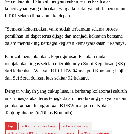
Sementara itu, Fahrizal menyampaikan terima kasih atas
kepercayaan yang diberikan warga kepadanya untuk memimpin
RT 01 selama lima tahun ke depan.
“Semoga kekompakan yang sudah terbangun selama proses
pemilihan ini dapat terus dijaga dan menjadi kekuatan bersama
dalam mendukung berbagai kegiatan kemasyarakatan,” katanya.
Fahrizal menambahkan, kepengurusan RT akan mulai
menjalankan tugas setelah diterbitkannya Surat Keputusan (SK)
dari kelurahan. Wilayah RT 01 RW 04 meliputi Kampung Haji
dan Sei Serai dengan luas sekitar 92 hektare.
Dengan wilayah yang cukup luas, ia berharap kolaborasi seluruh
unsur masyarakat terus terjaga dalam mendukung pelayanan dan
pembangunan di lingkungan RT/RW maupun di Kota
Tanjungpinang. (tc/Dinas Kominfo)
Tag:
Kelurahan sei Jang
Lurah Sei jang
Pemilihan RT tanpa pemungutan suara
Tanjungpinang