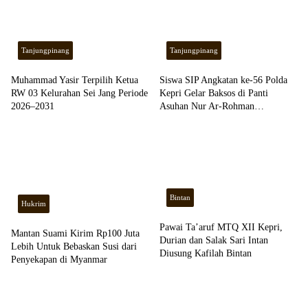
Tanjungpinang
Tanjungpinang
Muhammad Yasir Terpilih Ketua
Siswa SIP Angkatan ke-56 Polda
RW 03 Kelurahan Sei Jang Periode
Kepri Gelar Baksos di Panti
2026–2031
Asuhan Nur Ar-Rohman
Tanjungpinang
Bintan
Hukrim
Pawai Ta’aruf MTQ XII Kepri,
Mantan Suami Kirim Rp100 Juta
Durian dan Salak Sari Intan
Lebih Untuk Bebaskan Susi dari
Diusung Kafilah Bintan
Penyekapan di Myanmar