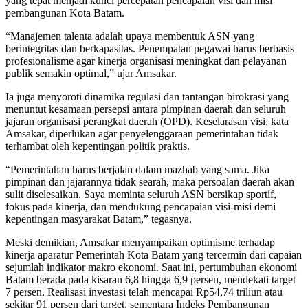
yang tepat menjadi kunci percepatan pencapaian visi dan misi
pembangunan Kota Batam.
“Manajemen talenta adalah upaya membentuk ASN yang
berintegritas dan berkapasitas. Penempatan pegawai harus berbasis
profesionalisme agar kinerja organisasi meningkat dan pelayanan
publik semakin optimal,” ujar Amsakar.
Ia juga menyoroti dinamika regulasi dan tantangan birokrasi yang
menuntut kesamaan persepsi antara pimpinan daerah dan seluruh
jajaran organisasi perangkat daerah (OPD). Keselarasan visi, kata
Amsakar, diperlukan agar penyelenggaraan pemerintahan tidak
terhambat oleh kepentingan politik praktis.
“Pemerintahan harus berjalan dalam mazhab yang sama. Jika
pimpinan dan jajarannya tidak searah, maka persoalan daerah akan
sulit diselesaikan. Saya meminta seluruh ASN bersikap sportif,
fokus pada kinerja, dan mendukung pencapaian visi-misi demi
kepentingan masyarakat Batam,” tegasnya.
Meski demikian, Amsakar menyampaikan optimisme terhadap
kinerja aparatur Pemerintah Kota Batam yang tercermin dari capaian
sejumlah indikator makro ekonomi. Saat ini, pertumbuhan ekonomi
Batam berada pada kisaran 6,8 hingga 6,9 persen, mendekati target
7 persen. Realisasi investasi telah mencapai Rp54,74 triliun atau
sekitar 91 persen dari target, sementara Indeks Pembangunan