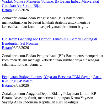
Waduk Nongsa Menurun Volume, BP Batam Imbau Masyarakat
Gunakan Air Secara Bijak
Batam
08/08/2026
Zonakepri.com-Badan Pengusahaan (BP) Batam terus
mengoptimalkan berbagai langkah strategis untuk menjaga
ketersediaan dan kontinuitas pelayanan air minum bagi…
BP Batam Gandeng Mc Dermott Tanam 400 Bambu Betung di
Bendungan Sei Nongsa
Batam
08/08/2026
Zonakepri.com-Badan Pengusahaan (BP) Batam terus memperkuat
komitmen dalam menjaga keberlanjutan sumber daya air sebagai
salah satu fondasi utama…
Penguatan Budaya Literasi, Yayasan Bersama TBM Sayang Anak
Kunjungi BP Batam
Batam
08/08/2026
Zonakepri.com-Anggota/Deputi Bidang Pelayanan Umum BP
Batam, Ariastuty Sirait, menerima kunjungan Ketua Yayasan
Sayang Anak Indonesia Kepulauan Riau sekaligus…