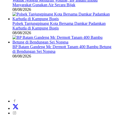
Waduk Nongsa Menurun Volume, BP Batam Imbau
Masyarakat Gunakan Air Secara Bijak
08/08/2026
Polsek Tanjungpinang Kota Bersama Damkar Padamkan
Karhutla di Kampung Bugis
08/08/2026
BP Batam Gandeng Mc Dermott Tanam 400 Bambu Betung
di Bendungan Sei Nongsa
08/08/2026
©
2024
zonakepri.com |
Tentang Kami
|
Redaksi
|
Disclaimer
|
Kode Perilaku Perusahaan Pers
|
Pedoman Media Cyber
|
Visi Misi
|
Kode Etik Jurnalistik
|
Pedoman Pemberitaan Ramah Anak