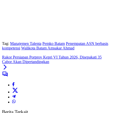
Tag:
Manajemen Talenta
Pemko Batam
Penempatan ASN berbasis
kompetensi
Walikota Batam Amsakar Ahmad
Rakor Persiapan Porprov Kepri VI Tahun 2026, Disepakati 35
Cabor Akan Dipertandingkan
Berita Terkait