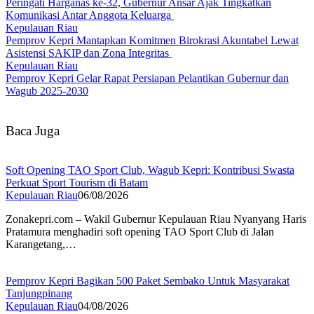
Peringati Harganas ke-32, Gubernur Ansar Ajak Tingkatkan
Komunikasi Antar Anggota Keluarga
Kepulauan Riau
Pemprov Kepri Mantapkan Komitmen Birokrasi Akuntabel Lewat
Asistensi SAKIP dan Zona Integritas
Kepulauan Riau
Pemprov Kepri Gelar Rapat Persiapan Pelantikan Gubernur dan
Wagub 2025-2030
Baca Juga
Soft Opening TAO Sport Club, Wagub Kepri: Kontribusi Swasta
Perkuat Sport Tourism di Batam
Kepulauan Riau
06/08/2026
Zonakepri.com – Wakil Gubernur Kepulauan Riau Nyanyang Haris
Pratamura menghadiri soft opening TAO Sport Club di Jalan
Karangetang,…
Pemprov Kepri Bagikan 500 Paket Sembako Untuk Masyarakat
Tanjungpinang
Kepulauan Riau
04/08/2026