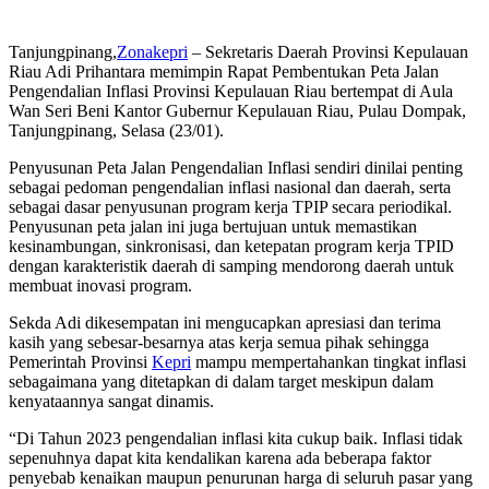
Tanjungpinang,
Zonakepri
– Sekretaris Daerah Provinsi Kepulauan
Riau Adi Prihantara memimpin Rapat Pembentukan Peta Jalan
Pengendalian Inflasi Provinsi Kepulauan Riau bertempat di Aula
Wan Seri Beni Kantor Gubernur Kepulauan Riau, Pulau Dompak,
Tanjungpinang, Selasa (23/01).
Penyusunan Peta Jalan Pengendalian Inflasi sendiri dinilai penting
sebagai pedoman pengendalian inflasi nasional dan daerah, serta
sebagai dasar penyusunan program kerja TPIP secara periodikal.
Penyusunan peta jalan ini juga bertujuan untuk memastikan
kesinambungan, sinkronisasi, dan ketepatan program kerja TPID
dengan karakteristik daerah di samping mendorong daerah untuk
membuat inovasi program.
Sekda Adi dikesempatan ini mengucapkan apresiasi dan terima
kasih yang sebesar-besarnya atas kerja semua pihak sehingga
Pemerintah Provinsi
Kepri
mampu mempertahankan tingkat inflasi
sebagaimana yang ditetapkan di dalam target meskipun dalam
kenyataannya sangat dinamis.
“Di Tahun 2023 pengendalian inflasi kita cukup baik. Inflasi tidak
sepenuhnya dapat kita kendalikan karena ada beberapa faktor
penyebab kenaikan maupun penurunan harga di seluruh pasar yang