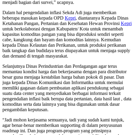
menjadi bagian dari survei,” ucapnya.
Dalam hal pengendalian inflasi Sekda Adi juga memberikan
beberapa masukan kepada OPD
Kepri
, diantaranya Kepada Dinas
Ketahanan Pangan, Pertanian dan Kesehatan Hewan Provinsi
Kepri
untuk berkolaborasi dengan Kabupaten/ Kota untuk menambah
kapasitas komoditas pangan yang bisa diproduksi sendiri seperti
cabe, kangkung dan bayam dan komoditas lainnya. Kemudian
kepada Dinas Kelautan dan Perikanan, untuk produksi perikanan
baik tangkap dan budidaya terus diupayakan untuk menjaga supply
dan demand di tengah masyarakat.
Selanjutnya Dinas Perindustrian dan Perdagangan agar terus
memantau kondisi harga dan bekerjasama dengan para distributor
besar guna menjaga kestabilan harga bahan pokok di pasar. Dan
juga kepada Dinas Komunikasi dan Informatika untuk memulai
memiliki gagasan dalam pembuatan aplikasi pendukung sebagai
suatu data center yang menyediakan berbagai informasi terkait
pengendalian inflasi baik berupa data pertanian, data hasil laut , data
komoditas serta data lainnya yang bisa digunakan untuk dasar
pengambilan keputusan.
“Jadi mohon kerjasama semuanya, tadi yang sudah kami tunjuk,
agar benar-benar memberikan supporting di dalam penyusunan
roadmap ini. Dan juga program-program yang prinsipnya