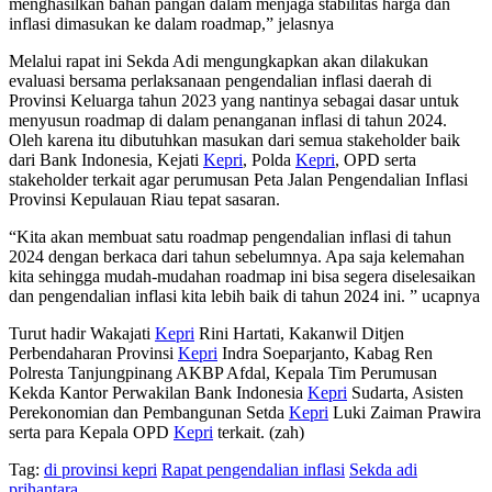
menghasilkan bahan pangan dalam menjaga stabilitas harga dan
inflasi dimasukan ke dalam roadmap,” jelasnya
Melalui rapat ini Sekda Adi mengungkapkan akan dilakukan
evaluasi bersama perlaksanaan pengendalian inflasi daerah di
Provinsi Keluarga tahun 2023 yang nantinya sebagai dasar untuk
menyusun roadmap di dalam penanganan inflasi di tahun 2024.
Oleh karena itu dibutuhkan masukan dari semua stakeholder baik
dari Bank Indonesia, Kejati
Kepri
, Polda
Kepri
, OPD serta
stakeholder terkait agar perumusan Peta Jalan Pengendalian Inflasi
Provinsi Kepulauan Riau tepat sasaran.
“Kita akan membuat satu roadmap pengendalian inflasi di tahun
2024 dengan berkaca dari tahun sebelumnya. Apa saja kelemahan
kita sehingga mudah-mudahan roadmap ini bisa segera diselesaikan
dan pengendalian inflasi kita lebih baik di tahun 2024 ini. ” ucapnya
Turut hadir Wakajati
Kepri
Rini Hartati, Kakanwil Ditjen
Perbendaharan Provinsi
Kepri
Indra Soeparjanto, Kabag Ren
Polresta Tanjungpinang AKBP Afdal, Kepala Tim Perumusan
Kekda Kantor Perwakilan Bank Indonesia
Kepri
Sudarta, Asisten
Perekonomian dan Pembangunan Setda
Kepri
Luki Zaiman Prawira
serta para Kepala OPD
Kepri
terkait. (zah)
Tag:
di provinsi kepri
Rapat pengendalian inflasi
Sekda adi
prihantara