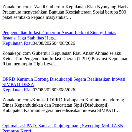
Zonakepri.com– Wakil Gubernur Kepulauan Riau Nyanyang Haris
Pratamura menyerahkan Bantuan Kesejahteraan Sosial berupa 500
paket sembako kepada masyarakat…
Pengendalian Inflasi, Gubernur Ansar: Perkuat Sinergi Lintas
Instansi Jaga Stabilitas Harga
Kepulauan Riau
04/08/2026
04/08/2026
Zonakepri.com-Gubernur Kepulauan Riau Ansar Ahmad selaku
Ketua Tim Pengendalian Inflasi Daerah (TPID) Provinsi Kepulauan
Riau memimpin High Level…
DPRD Karimun Dorong Disdukcapil Segera Realisasikan Inovasi
SIMPATI DESA
Kepulauan Riau
03/08/2026
03/08/2026
Zonakepri.com-Komisi I DPRD Kabupaten Karimun mendorong
Dinas Kependudukan dan Pencatatan Sipil (Disdukcapil)
Kabupaten Karimun segera merealisasikan inovasi SIMPATI…
Optimalisasi PAD, Samsat Tanjungpinang Sweeping Mobil ASN
Pemprov Kepri