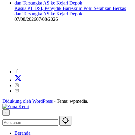
Kasus PT DSI, Penyidik Bareskrim Polri Serahkan Berkas
dan Tersangka AS ke Kejari Depok
07/08/2026
07/08/2026
©
2024
zonakepri.com |
Tentang Kami
|
Redaksi
|
Disclaimer
|
Kode Perilaku Perusahaan Pers
|
Pedoman Media Cyber
|
Visi Misi
|
Kode Etik Jurnalistik
|
Pedoman Pemberitaan Ramah Anak
Didukung oleh WordPress
-
Tema: wpmedia.
×
Beranda