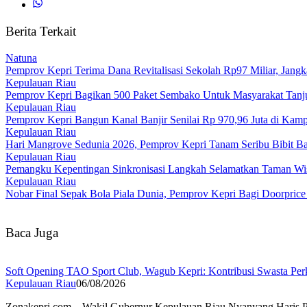
Berita Terkait
Natuna
Pemprov Kepri Terima Dana Revitalisasi Sekolah Rp97 Miliar, Jangk
Kepulauan Riau
Pemprov Kepri Bagikan 500 Paket Sembako Untuk Masyarakat Tanj
Kepulauan Riau
Pemprov Kepri Bangun Kanal Banjir Senilai Rp 970,96 Juta di Kam
Kepulauan Riau
Hari Mangrove Sedunia 2026, Pemprov Kepri Tanam Seribu Bibit B
Kepulauan Riau
Pemangku Kepentingan Sinkronisasi Langkah Selamatkan Taman Wisa
Kepulauan Riau
Nobar Final Sepak Bola Piala Dunia, Pemprov Kepri Bagi Doorpric
Baca Juga
Soft Opening TAO Sport Club, Wagub Kepri: Kontribusi Swasta Per
Kepulauan Riau
06/08/2026
Zonakepri.com – Wakil Gubernur Kepulauan Riau Nyanyang Haris Pr