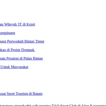
au Wilayah 3T di Kepri
ungpinang
pung Purwodadi Bintan Timur
akau di Pesisir Dompak
ta Perairan di Pulau Bintan
e Untuk Masyarakat
kuat Sport Tourism di Batam
atamura menghadiri soft opening TAO Sport Club di Jalan Karanget