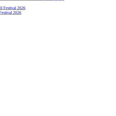
Festival 2026
erilaku Perusahaan Pers
|
Pedoman Media Cyber
|
Visi Misi
|
Kode Eti