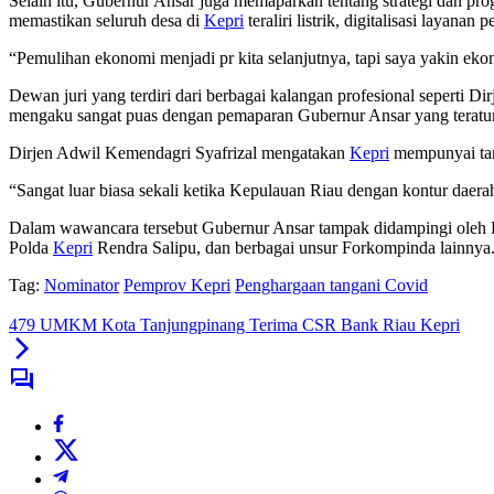
Selain itu, Gubernur Ansar juga memaparkan tentang strategi dan p
memastikan seluruh desa di
Kepri
teraliri listrik, digitalisasi laya
“Pemulihan ekonomi menjadi pr kita selanjutnya, tapi saya yakin ek
Dewan juri yang terdiri dari berbagai kalangan profesional seperti 
mengaku sangat puas dengan pemaparan Gubernur Ansar yang teratur 
Dirjen Adwil Kemendagri Syafrizal mengatakan
Kepri
mempunyai tant
“Sangat luar biasa sekali ketika Kepulauan Riau dengan kontur daer
Dalam wawancara tersebut Gubernur Ansar tampak didampingi oleh 
Polda
Kepri
Rendra Salipu, dan berbagai unsur Forkompinda lainnya.
Tag:
Nominator
Pemprov Kepri
Penghargaan tangani Covid
479 UMKM Kota Tanjungpinang Terima CSR Bank Riau Kepri