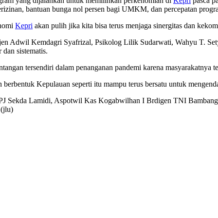
rogram yang dijalankan untuk memilihkan perkenomian di
Kepri
pasca pa
nan perizinan, bantuan bunga nol persen bagi UMKM, dan percepatan progr
onomi
Kepri
akan pulih jika kita bisa terus menjaga sinergitas dan keko
Dirjen Adwil Kemdagri Syafrizal, Psikolog Lilik Sudarwati, Wahyu T. S
dan sistematis.
angan tersendiri dalam penanganan pandemi karena masyarakatnya ter
ah berbentuk Kepulauan seperti itu mampu terus bersatu untuk mengenda
PJ Sekda Lamidi, Aspotwil Kas Kogabwilhan I Brdigen TNI Bambang 
(jlu)