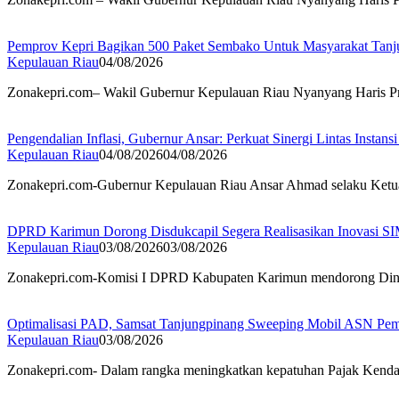
Pemprov Kepri Bagikan 500 Paket Sembako Untuk Masyarakat Tanj
Kepulauan Riau
04/08/2026
Zonakepri.com– Wakil Gubernur Kepulauan Riau Nyanyang Haris Pr
Pengendalian Inflasi, Gubernur Ansar: Perkuat Sinergi Lintas Instansi
Kepulauan Riau
04/08/2026
04/08/2026
Zonakepri.com-Gubernur Kepulauan Riau Ansar Ahmad selaku Ketua
DPRD Karimun Dorong Disdukcapil Segera Realisasikan Inovasi
Kepulauan Riau
03/08/2026
03/08/2026
Zonakepri.com-Komisi I DPRD Kabupaten Karimun mendorong Dinas
Optimalisasi PAD, Samsat Tanjungpinang Sweeping Mobil ASN Pe
Kepulauan Riau
03/08/2026
Zonakepri.com- Dalam rangka meningkatkan kepatuhan Pajak Kend