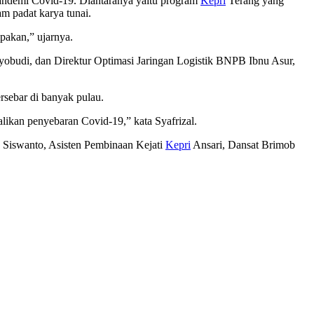
ndemi Covid-19. Diantaranya yaitu program
Kepri
Terang yang
am padat karya tunai.
mpakan,” ujarnya.
etyobudi, dan Direktur Optimasi Jaringan Logistik BNPB Ibnu Asur,
sebar di banyak pulau.
likan penyebaran Covid-19,” kata Syafrizal.
Siswanto, Asisten Pembinaan Kejati
Kepri
Ansari, Dansat Brimob