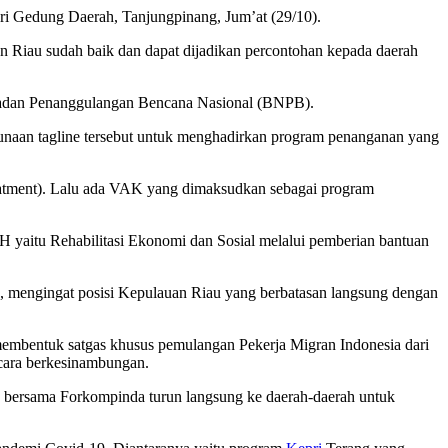
ari Gedung Daerah, Tanjungpinang, Jum’at (29/10).
an Riau sudah baik dan dapat dijadikan percontohan kepada daerah
 Badan Penanggulangan Bencana Nasional (BNPB).
an tagline tersebut untuk menghadirkan program penanganan yang
reatment). Lalu ada VAK yang dimaksudkan sebagai program
H yaitu Rehabilitasi Ekonomi dan Sosial melalui pemberian bantuan
, mengingat posisi Kepulauan Riau yang berbatasan langsung dengan
embentuk satgas khusus pemulangan Pekerja Migran Indonesia dari
secara berkesinambungan.
an bersama Forkompinda turun langsung ke daerah-daerah untuk