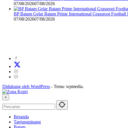
07/08/2026
07/08/2026
BP Batam Gelar Batam Prime International Grassroot Football 
07/08/2026
07/08/2026
©
2024
zonakepri.com |
Tentang Kami
|
Redaksi
|
Disclaimer
|
Kode P
Didukung oleh WordPress
-
Tema: wpmedia.
×
Beranda
Tanjungpinang
Batam