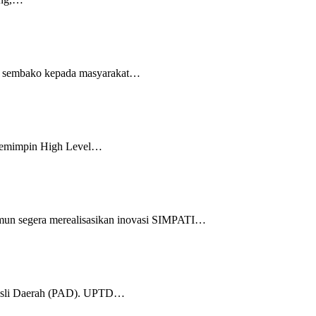
et sembako kepada masyarakat…
 memimpin High Level…
mun segera merealisasikan inovasi SIMPATI…
 Asli Daerah (PAD). UPTD…