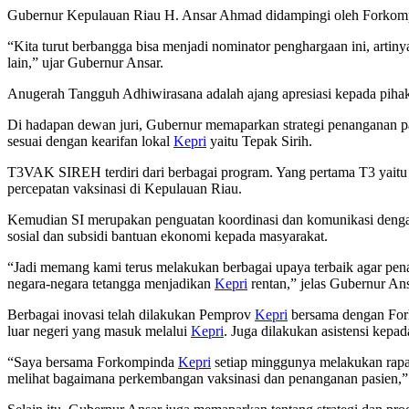
Gubernur Kepulauan Riau H. Ansar Ahmad didampingi oleh Forko
“Kita turut berbangga bisa menjadi nominator penghargaan ini, arti
lain,” ujar Gubernur Ansar.
Anugerah Tangguh Adhiwirasana adalah ajang apresiasi kepada pih
Di hadapan dewan juri, Gubernur memaparkan strategi penanganan 
sesuai dengan kearifan lokal
Kepri
yaitu Tepak Sirih.
T3VAK SIREH terdiri dari berbagai program. Yang pertama T3 yaitu 
percepatan vaksinasi di Kepulauan Riau.
Kemudian SI merupakan penguatan koordinasi dan komunikasi dengan 
sosial dan subsidi bantuan ekonomi kepada masyarakat.
“Jadi memang kami terus melakukan berbagai upaya terbaik agar pe
negara-negara tetangga menjadikan
Kepri
rentan,” jelas Gubernur Ans
Berbagai inovasi telah dilakukan Pemprov
Kepri
bersama dengan Fork
luar negeri yang masuk melalui
Kepri
. Juga dilakukan asistensi kepa
“Saya bersama Forkompinda
Kepri
setiap minggunya melakukan rapat
melihat bagaimana perkembangan vaksinasi dan penanganan pasien,” 