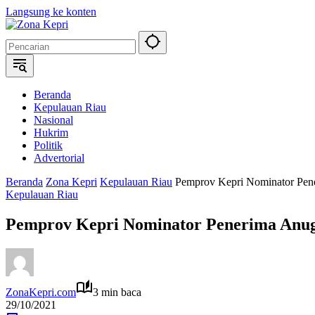
Langsung ke konten
Beranda
Kepulauan Riau
Nasional
Hukrim
Politik
Advertorial
Beranda
Zona Kepri
Kepulauan Riau
Pemprov Kepri Nominator Pen
Kepulauan Riau
Pemprov Kepri Nominator Penerima Anug
ZonaKepri.com
3 min baca
29/10/2021