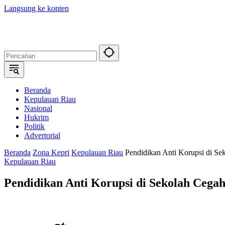
Langsung ke konten
Beranda
Kepulauan Riau
Nasional
Hukrim
Politik
Advertorial
Beranda
Zona Kepri
Kepulauan Riau
Pendidikan Anti Korupsi di Se
Kepulauan Riau
Pendidikan Anti Korupsi di Sekolah Cegah