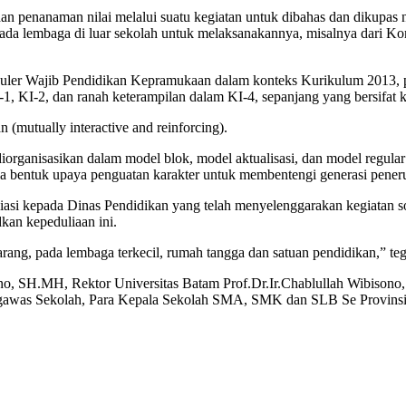
 penanaman nilai melalui suatu kegiatan untuk dibahas dan dikupas nil
pada lembaga di luar sekolah untuk melaksanakannya, misalnya dari K
uler Wajib Pendidikan Kepramukaan dalam konteks Kurikulum 2013, pa
-1, KI-2, dan ranah keterampilan dalam KI-4, sepanjang yang bersifa
 (mutually interactive and reinforcing).
organisasikan dalam model blok, model aktualisasi, dan model regular
 bentuk upaya penguatan karakter untuk membentengi generasi penerus
si kepada Dinas Pendidikan yang telah menyelenggarakan kegiatan sos
kan kepeduliaan ini.
karang, pada lembaga terkecil, rumah tangga dan satuan pendidikan,” te
tiono, SH.MH, Rektor Universitas Batam Prof.Dr.Ir.Chablullah Wibis
ngawas Sekolah, Para Kepala Sekolah SMA, SMK dan SLB Se Provins