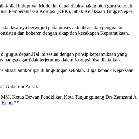
ai-nilai hidupnya. Model ini dapat dilaksanakan oleh guru sekolah
omisi Pemberantasan Korupsi (KPK), pihak Kejaksaan Tinggi/Negeri,
da dasarnya berwujud pada proses aktualisasi dan penguatan
t konsisten dan koheren dengan sikap dan kecakapan Kepramukaan.
 di gugus depan.Hal ini sesuai dengan prinsip kepramukaan yang
 bangsa agar tidak terjerumus dalam Korupsi bisa dilakukan.
ialisasi antikorupsi di lingkungan sekolah. Juga kepada Kejaksaan
gas Gubernur Ansar.
ono, MM, Ketua Dewan Pendidikan Kota Tanjungpinang Drs.Zamzami A
i
Kepri
.**