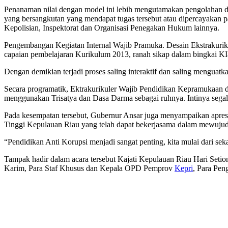
Penanaman nilai dengan model ini lebih mengutamakan pengolahan dan
yang bersangkutan yang mendapat tugas tersebut atau dipercayakan 
Kepolisian, Inspektorat dan Organisasi Penegakan Hukum lainnya.
Pengembangan Kegiatan Internal Wajib Pramuka. Desain Ekstrakurik
capaian pembelajaran Kurikulum 2013, ranah sikap dalam bingkai KI
Dengan demikian terjadi proses saling interaktif dan saling menguatkan
Secara programatik, Ektrakurikuler Wajib Pendidikan Kepramukaan di
menggunakan Trisatya dan Dasa Darma sebagai ruhnya. Intinya segala
Pada kesempatan tersebut, Gubernur Ansar juga menyampaikan apresia
Tinggi Kepulauan Riau yang telah dapat bekerjasama dalam mewujud
“Pendidikan Anti Korupsi menjadi sangat penting, kita mulai dari se
Tampak hadir dalam acara tersebut Kajati Kepulauan Riau Hari Se
Karim, Para Staf Khusus dan Kepala OPD Pemprov
Kepri
, Para Pe