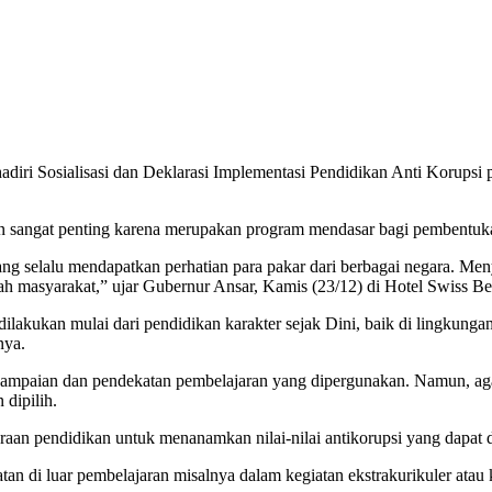
ri Sosialisasi dan Deklarasi Implementasi Pendidikan Anti Korups
dan sangat penting karena merupakan program mendasar bagi pembentuk
ng selalu mendapatkan perhatian para pakar dari berbagai negara. Menyi
ah masyarakat,” ujar Gubernur Ansar, Kamis (23/12) di Hotel Swiss Be
ilakukan mulai dari pendidikan karakter sejak Dini, baik di lingkung
nya.
enyampaian dan pendekatan pembelajaran yang dipergunakan. Namun, ag
dipilih.
aan pendidikan untuk menanamkan nilai-nilai antikorupsi yang dapat di
an di luar pembelajaran misalnya dalam kegiatan ekstrakurikuler atau k