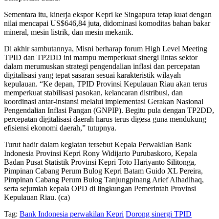
Sementara itu, kinerja ekspor Kepri ke Singapura tetap kuat dengan
nilai mencapai US$646,84 juta, didominasi komoditas bahan bakar
mineral, mesin listrik, dan mesin mekanik.
Di akhir sambutannya, Misni berharap forum High Level Meeting
TPID dan TP2DD ini mampu memperkuat sinergi lintas sektor
dalam merumuskan strategi pengendalian inflasi dan percepatan
digitalisasi yang tepat sasaran sesuai karakteristik wilayah
kepulauan. “Ke depan, TPID Provinsi Kepulauan Riau akan terus
memperkuat stabilisasi pasokan, kelancaran distribusi, dan
koordinasi antar-instansi melalui implementasi Gerakan Nasional
Pengendalian Inflasi Pangan (GNPIP). Begitu pula dengan TP2DD,
percepatan digitalisasi daerah harus terus digesa guna mendukung
efisiensi ekonomi daerah,” tutupnya.
Turut hadir dalam kegiatan tersebut Kepala Perwakilan Bank
Indonesia Provinsi Kepri Rony Widijarto Purubaskoro, Kepala
Badan Pusat Statistik Provinsi Kepri Toto Hariyanto Silitonga,
Pimpinan Cabang Perum Bulog Kepri Batam Guido XL Pereira,
Pimpinan Cabang Perum Bulog Tanjungpinang Arief Alhadihaq,
serta sejumlah kepala OPD di lingkungan Pemerintah Provinsi
Kepulauan Riau. (ca)
Tag:
Bank Indonesia perwakilan Kepri
Dorong sinergi TPID