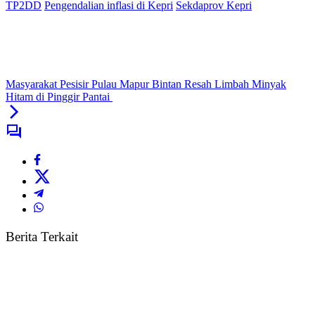
TP2DD
Pengendalian inflasi di Kepri
Sekdaprov Kepri
Masyarakat Pesisir Pulau Mapur Bintan Resah Limbah Minyak
Hitam di Pinggir Pantai
Berita Terkait