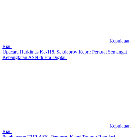
Kepulauan
Riau
Upacara Harkitnas Ke-118, Sekdaprov Kepri: Perkuat Semangat
Kebangkitan ASN di Era Digital
Kepulauan
Riau
Pembayaran THR ASN, Pemprov Kepri Tunggu Regulasi