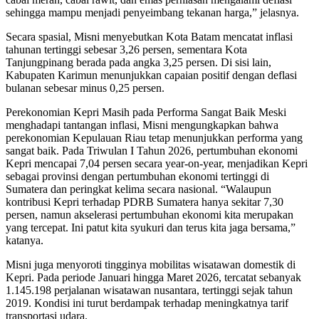
sehingga mampu menjadi penyeimbang tekanan harga,” jelasnya.
Secara spasial, Misni menyebutkan Kota Batam mencatat inflasi
tahunan tertinggi sebesar 3,26 persen, sementara Kota
Tanjungpinang berada pada angka 3,25 persen. Di sisi lain,
Kabupaten Karimun menunjukkan capaian positif dengan deflasi
bulanan sebesar minus 0,25 persen.
Perekonomian Kepri Masih pada Performa Sangat Baik Meski
menghadapi tantangan inflasi, Misni mengungkapkan bahwa
perekonomian Kepulauan Riau tetap menunjukkan performa yang
sangat baik. Pada Triwulan I Tahun 2026, pertumbuhan ekonomi
Kepri mencapai 7,04 persen secara year-on-year, menjadikan Kepri
sebagai provinsi dengan pertumbuhan ekonomi tertinggi di
Sumatera dan peringkat kelima secara nasional. “Walaupun
kontribusi Kepri terhadap PDRB Sumatera hanya sekitar 7,30
persen, namun akselerasi pertumbuhan ekonomi kita merupakan
yang tercepat. Ini patut kita syukuri dan terus kita jaga bersama,”
katanya.
Misni juga menyoroti tingginya mobilitas wisatawan domestik di
Kepri. Pada periode Januari hingga Maret 2026, tercatat sebanyak
1.145.198 perjalanan wisatawan nusantara, tertinggi sejak tahun
2019. Kondisi ini turut berdampak terhadap meningkatnya tarif
transportasi udara.