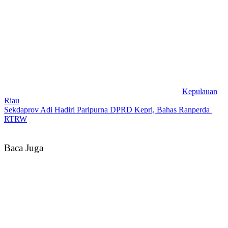
Kepulauan
Riau
Sekdaprov Adi Hadiri Paripurna DPRD Kepri, Bahas Ranperda
RTRW
Baca Juga