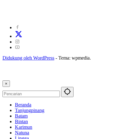
©
2024
zonakepri.com |
Tentang Kami
|
Redaksi
|
Disclaimer
|
Kode Perilaku Perusahaan Pers
|
Pedoman Media Cyber
|
Visi Misi
|
Kode Etik Jurnalistik
|
Pedoman Pemberitaan Ramah Anak
Didukung oleh WordPress
-
Tema: wpmedia.
×
Beranda
Tanjungpinang
Batam
Bintan
Karimun
Natuna
Lingga