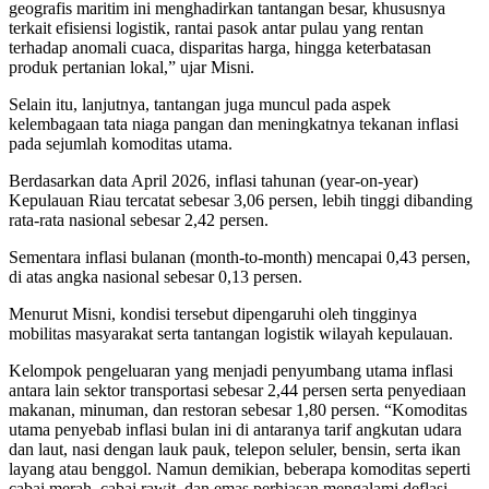
geografis maritim ini menghadirkan tantangan besar, khususnya
terkait efisiensi logistik, rantai pasok antar pulau yang rentan
terhadap anomali cuaca, disparitas harga, hingga keterbatasan
produk pertanian lokal,” ujar Misni.
Selain itu, lanjutnya, tantangan juga muncul pada aspek
kelembagaan tata niaga pangan dan meningkatnya tekanan inflasi
pada sejumlah komoditas utama.
Berdasarkan data April 2026, inflasi tahunan (year-on-year)
Kepulauan Riau tercatat sebesar 3,06 persen, lebih tinggi dibanding
rata-rata nasional sebesar 2,42 persen.
Sementara inflasi bulanan (month-to-month) mencapai 0,43 persen,
di atas angka nasional sebesar 0,13 persen.
Menurut Misni, kondisi tersebut dipengaruhi oleh tingginya
mobilitas masyarakat serta tantangan logistik wilayah kepulauan.
Kelompok pengeluaran yang menjadi penyumbang utama inflasi
antara lain sektor transportasi sebesar 2,44 persen serta penyediaan
makanan, minuman, dan restoran sebesar 1,80 persen. “Komoditas
utama penyebab inflasi bulan ini di antaranya tarif angkutan udara
dan laut, nasi dengan lauk pauk, telepon seluler, bensin, serta ikan
layang atau benggol. Namun demikian, beberapa komoditas seperti
cabai merah, cabai rawit, dan emas perhiasan mengalami deflasi