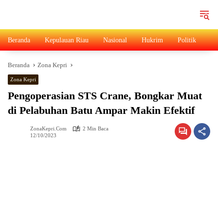
Langsung
ke
konten
Beranda
Kepulauan Riau
Nasional
Hukrim
Politik
Ad
Beranda
Zona Kepri
Zona Kepri
Pengoperasian STS Crane, Bongkar Muat
di Pelabuhan Batu Ampar Makin Efektif
ZonaKepri.com
2 Min Baca
12/10/2023