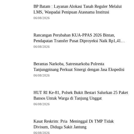
BP Batam : Layanan Alokasi Tanah Reguler Melalui
LMS, Waspadai Penipuan Atasnama Institusi
06/08/2026
Rancangan Perubahan KUA-PPAS 2026 Bintan,
Pendapatan Transfer Pusat Diproyeksi Naik Rp1,41
Miliar
06/08/2026
Berantas Narkoba, Satresnarkoba Polresta
Tanjungpinang Perkuat Sinergi dengan Jasa Ekspedisi
06/08/2026
HUT RI Ke-81, Polsek Bukit Bestari Salurkan 25 Paket
Bansos Untuk Warga di Tanjung Unggat
06/08/2026
Kasat Reskrim: Pria Meninggal Di TMP Tidak
Divisum, Diduga Sakit Jantung
06/08/2026