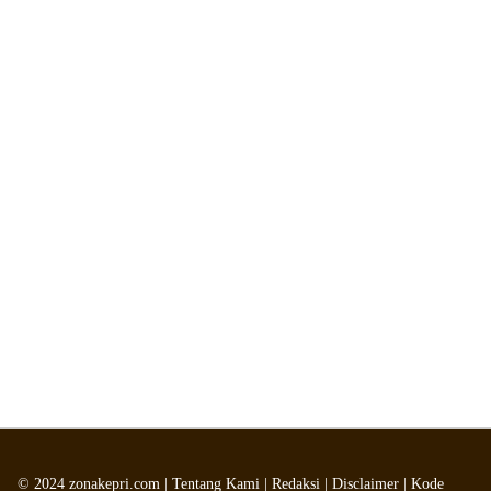
©
2024
zonakepri.com |
Tentang Kami
|
Redaksi
|
Disclaimer
|
Kode