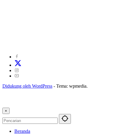
©
2024
zonakepri.com |
Tentang Kami
|
Redaksi
|
Disclaimer
|
Kode Perilaku Perusahaan Pers
|
Pedoman Media Cyber
|
Visi Misi
|
Kode Etik Jurnalistik
|
Pedoman Pemberitaan Ramah Anak
Didukung oleh WordPress
-
Tema: wpmedia.
×
Beranda