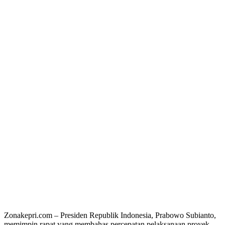
Zonakepri.com – Presiden Republik Indonesia, Prabowo Subianto,
memimpin rapat yang membahas percepatan pelaksanaan proyek