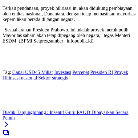
Terkait pendanaan, proyek hilirisasi ini akan didukung pembiayaan
oleh entitas nasional, Danantara, dengan tetap memastikan mayoritas
kepemilikan berada di tangan negara.
“Sesuai arahan Presiden Prabowo, ini adalah proyek merah putih.
Mayoritas saham akan tetap dipegang oleh negara,” tegas Menteri
ESDM. (BPMI Setpres,sumber : infopublik.id)
Tag:
Capai USD45 Miliar
Investasi
Percepat
Presiden RI
Proyek
Hilirisasi nasional
Sektor strategis
Disdik Tanjungpinang : Insentif Guru PAUD Dibayarkan Secara
Penuh