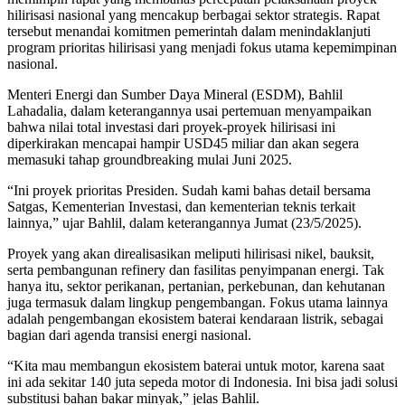
hilirisasi nasional yang mencakup berbagai sektor strategis. Rapat
tersebut menandai komitmen pemerintah dalam menindaklanjuti
program prioritas hilirisasi yang menjadi fokus utama kepemimpinan
nasional.
Menteri Energi dan Sumber Daya Mineral (ESDM), Bahlil
Lahadalia, dalam keterangannya usai pertemuan menyampaikan
bahwa nilai total investasi dari proyek-proyek hilirisasi ini
diperkirakan mencapai hampir USD45 miliar dan akan segera
memasuki tahap groundbreaking mulai Juni 2025.
“Ini proyek prioritas Presiden. Sudah kami bahas detail bersama
Satgas, Kementerian Investasi, dan kementerian teknis terkait
lainnya,” ujar Bahlil, dalam keterangannya Jumat (23/5/2025).
Proyek yang akan direalisasikan meliputi hilirisasi nikel, bauksit,
serta pembangunan refinery dan fasilitas penyimpanan energi. Tak
hanya itu, sektor perikanan, pertanian, perkebunan, dan kehutanan
juga termasuk dalam lingkup pengembangan. Fokus utama lainnya
adalah pengembangan ekosistem baterai kendaraan listrik, sebagai
bagian dari agenda transisi energi nasional.
“Kita mau membangun ekosistem baterai untuk motor, karena saat
ini ada sekitar 140 juta sepeda motor di Indonesia. Ini bisa jadi solusi
substitusi bahan bakar minyak,” jelas Bahlil.