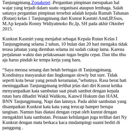
Tanjungpinang,
Zonakepri
-Pergantian pimpinan merupakan hal
wajar yang terjadi dalam suatu organisasi ataupun lembaga. Salah
satunya pergantian pimpinan tersebut adalah kepala Rumah Tahanan
(Rutan) kelas 1 Tanjungpinang dari Kunrat Kasmiri Amd,IP,Ssos,
M.Ap kepada Ronny Widiyatmoko Bc,Ip, SH pada akhir Oktober
2015.
Kunkrat Kasmiri yang menjabat sebagai Kepala Rutan Kelas I
Tanjungpinang selama 2 tahun, 10 bulan dan 20 hari mengaku tidak
terasa jabatan yang diemban selama ini sudah cukup lama. Karena
perjalanan waktu dan pelaksanaan tugas begitu cepat. Dan tiba tiba
aja harus pindah ke tempa kerja yang baru.
“Saya merasa senang dan betah bertugas di Tanjungpinang.
Kondisinya masyarakat dan lingkungan slowly but sure. Tidak
seperti kota besar yang penuh keramaian,”sebutnya. Rasa berat hati
meninggalkan Tanjungpinang terlihat jelas dari diri Kunrat ketika
menyampaikan kata sambutan saat pisah sambut dengan kepala
rutan baru dihadiri Wakil Walikota, Kanwil Hukum dan HAM,
BNN Tanjungpinang, Napi dan lainnya. Pada akhir sambutan yang
disampaikan Kunkrat kata kata yang terucap hamper berupa
tangisan. Namun bias diatasi dengan cepat oleh kunrat dengan
mengakhiri kata sambutan. Peraaan kehilangan juga terlihat dari Ny
Kunkrat dengan mata berkaca kaca mndampingi suami bediri di
panggung .