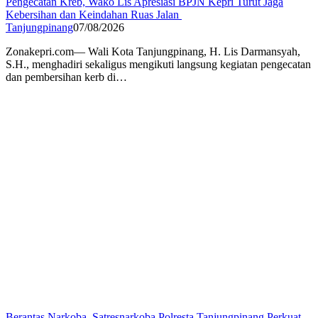
Pengecatan Kreb, Wako Lis Apresiasi BPJN Kepri Turut Jaga
Kebersihan dan Keindahan Ruas Jalan
Tanjungpinang
07/08/2026
Zonakepri.com— Wali Kota Tanjungpinang, H. Lis Darmansyah,
S.H., menghadiri sekaligus mengikuti langsung kegiatan pengecatan
dan pembersihan kerb di…
Berantas Narkoba, Satresnarkoba Polresta Tanjungpinang Perkuat