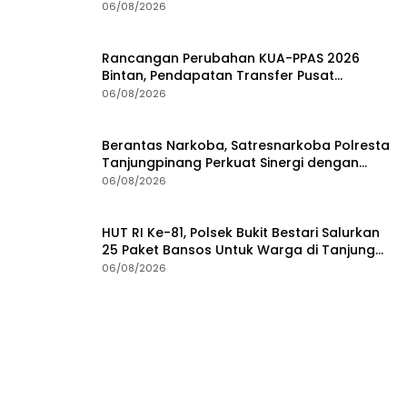
Institusi
06/08/2026
Rancangan Perubahan KUA-PPAS 2026
Bintan, Pendapatan Transfer Pusat
Diproyeksi Naik Rp1,41 Miliar
06/08/2026
Berantas Narkoba, Satresnarkoba Polresta
Tanjungpinang Perkuat Sinergi dengan
Jasa Ekspedisi
06/08/2026
HUT RI Ke-81, Polsek Bukit Bestari Salurkan
25 Paket Bansos Untuk Warga di Tanjung
Unggat
06/08/2026