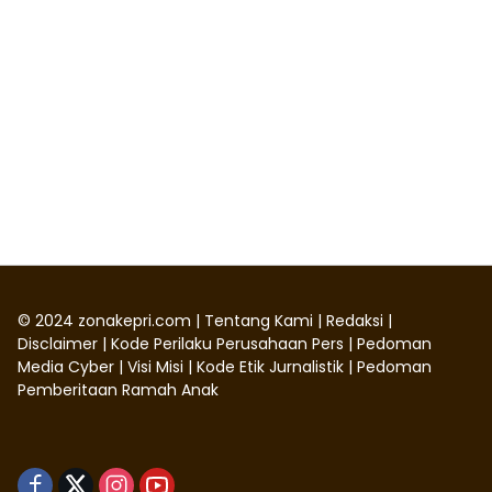
©
2024
zonakepri.com |
Tentang Kami
|
Redaksi
|
Disclaimer
|
Kode Perilaku Perusahaan Pers
|
Pedoman
Media Cyber
|
Visi Misi
|
Kode Etik Jurnalistik
|
Pedoman
Pemberitaan Ramah Anak