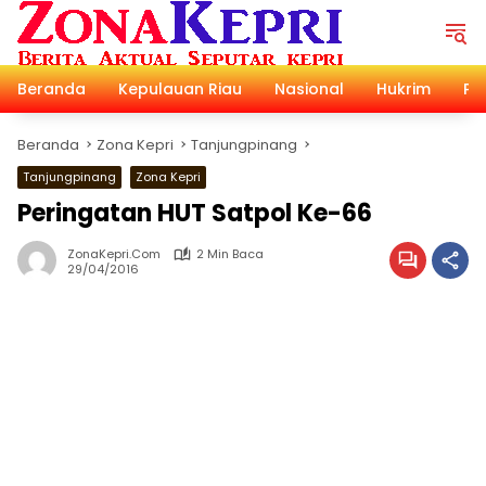
Langsung
ke
konten
Beranda
Kepulauan Riau
Nasional
Hukrim
Pol
Beranda
Zona Kepri
Tanjungpinang
Tanjungpinang
Zona Kepri
Peringatan HUT Satpol Ke-66
ZonaKepri.com
2 Min Baca
29/04/2016