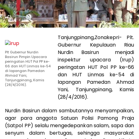
Tanjungpinang,Zonakepri- Plt.
Gubernur Kepulauan Riau
Nurdin Basirun menjadi
Plt Gubernur Nurdin
Basirun Pimpin Upacara
inspektur upacara (Irup)
peringatan HUT Pol PP ke-
66 dan HUT Linmas ke-54
peringatan HUT Pol PP ke-66
di lapangan Pamedan
dan HUT Linmas ke-54 di
Ahmad Yani,
Tanjungpinang, Kamis
lapangan Pamedan Ahmad
(28/4/2016).
Yani, Tanjungpinang, Kamis
(28/4/2016).
Nurdin Basirun dalam sambutannya menyampaikan,
agar para anggota Satuan Polisi Pamong Praja
(Satpol PP) selalu mengedepankan salam, sapa dan
senyum dalam bertugas, sehingga masyarakat