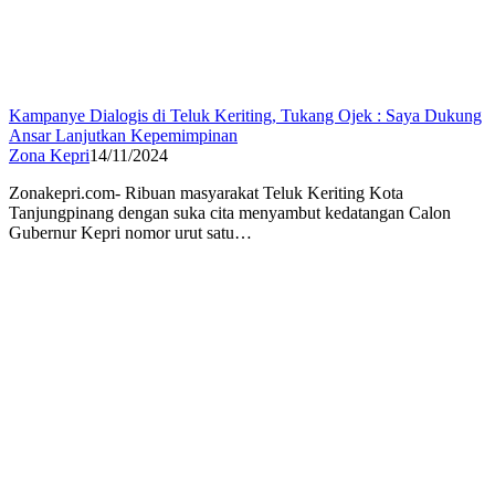
Kampanye Dialogis di Teluk Keriting, Tukang Ojek : Saya Dukung
Ansar Lanjutkan Kepemimpinan
Zona Kepri
14/11/2024
Zonakepri.com- Ribuan masyarakat Teluk Keriting Kota
Tanjungpinang dengan suka cita menyambut kedatangan Calon
Gubernur Kepri nomor urut satu…