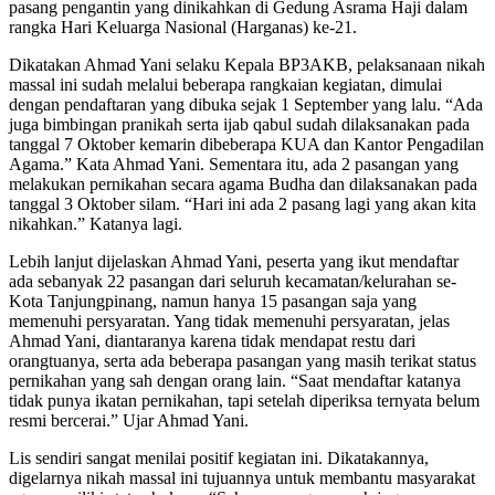
pasang pengantin yang dinikahkan di Gedung Asrama Haji dalam
rangka Hari Keluarga Nasional (Harganas) ke-21.
Dikatakan Ahmad Yani selaku Kepala BP3AKB, pelaksanaan nikah
massal ini sudah melalui beberapa rangkaian kegiatan, dimulai
dengan pendaftaran yang dibuka sejak 1 September yang lalu. “Ada
juga bimbingan pranikah serta ijab qabul sudah dilaksanakan pada
tanggal 7 Oktober kemarin dibeberapa KUA dan Kantor Pengadilan
Agama.” Kata Ahmad Yani. Sementara itu, ada 2 pasangan yang
melakukan pernikahan secara agama Budha dan dilaksanakan pada
tanggal 3 Oktober silam. “Hari ini ada 2 pasang lagi yang akan kita
nikahkan.” Katanya lagi.
Lebih lanjut dijelaskan Ahmad Yani, peserta yang ikut mendaftar
ada sebanyak 22 pasangan dari seluruh kecamatan/kelurahan se-
Kota Tanjungpinang, namun hanya 15 pasangan saja yang
memenuhi persyaratan. Yang tidak memenuhi persyaratan, jelas
Ahmad Yani, diantaranya karena tidak mendapat restu dari
orangtuanya, serta ada beberapa pasangan yang masih terikat status
pernikahan yang sah dengan orang lain. “Saat mendaftar katanya
tidak punya ikatan pernikahan, tapi setelah diperiksa ternyata belum
resmi bercerai.” Ujar Ahmad Yani.
Lis sendiri sangat menilai positif kegiatan ini. Dikatakannya,
digelarnya nikah massal ini tujuannya untuk membantu masyarakat