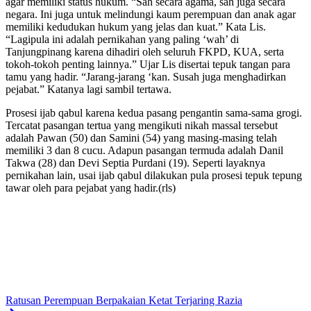
agar memiliki status hukum. “Sah secara agama, sah juga secara
negara. Ini juga untuk melindungi kaum perempuan dan anak agar
memiliki kedudukan hukum yang jelas dan kuat.” Kata Lis.
“Lagipula ini adalah pernikahan yang paling ‘wah’ di
Tanjungpinang karena dihadiri oleh seluruh FKPD, KUA, serta
tokoh-tokoh penting lainnya.” Ujar Lis disertai tepuk tangan para
tamu yang hadir. “Jarang-jarang ‘kan. Susah juga menghadirkan
pejabat.” Katanya lagi sambil tertawa.
Prosesi ijab qabul karena kedua pasang pengantin sama-sama grogi.
Tercatat pasangan tertua yang mengikuti nikah massal tersebut
adalah Pawan (50) dan Samini (54) yang masing-masing telah
memiliki 3 dan 8 cucu. Adapun pasangan termuda adalah Danil
Takwa (28) dan Devi Septia Purdani (19). Seperti layaknya
pernikahan lain, usai ijab qabul dilakukan pula prosesi tepuk tepung
tawar oleh para pejabat yang hadir.(rls)
Ratusan Perempuan Berpakaian Ketat Terjaring Razia