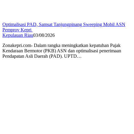
Optimalisasi PAD, Samsat Tanjungpinang Sweeping Mobil ASN
Pemprov Kepri
Kepulauan Riau
03/08/2026
Zonakepri.com- Dalam rangka meningkatkan kepatuhan Pajak
Kendaraan Bermotor (PKB) ASN dan optimalisasi penerimaan
Pendapatan Asli Daerah (PAD). UPTD…