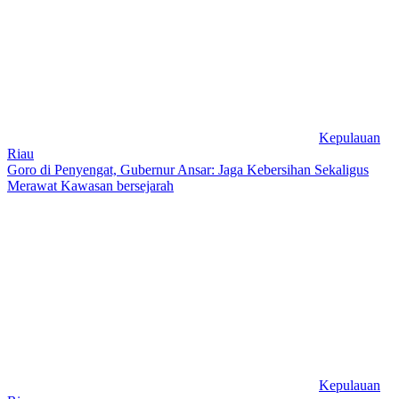
Kepulauan
Riau
Goro di Penyengat, Gubernur Ansar: Jaga Kebersihan Sekaligus
Merawat Kawasan bersejarah
Kepulauan