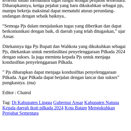
tersebut sudah memahami tugas fungsi sebagai penjabat sementara.
Diharapkannya, ketiga pejabat yang baru dikukuhkan sebagai pjs,
mampu bekerja maksimal dapat mematuhi aturan perundang-
undangan dengan sebaik baiknya..
“Semoga Pjs dalam menjalankan tugas yang diberikan dan dapat
berkomunikasi dengan baik, di daerah yang telah ditugaskan,” ujar
Ansar.
Ditekannya tiga Pjs Bupati dan Walikota yang dikukuhkan sebagai
Pjs, ditekankan untuk memfasilitasi penyelenggaraan Pilkada 2024
dengan sukses. Ia juga meminta kepada Pjs untuk menjaga
kondusifitas penyelenggaraan Pilkada.
” Pjs diharapkan dapat menjaga kondusifitas penyelenggaraan
Pilkada. Agar Pilkada dapat berjalan dengan lancar dan sukses”
pungkasnya. (ma)
Editor : Chairul
Tag:
Di Kabupaten Lingga
Gubernur Ansar
Kabupaten Natuna
Kepala daerah ikuti pilkada 2024
Kota Batam
Mengukuhkan
Penjabat Sementara