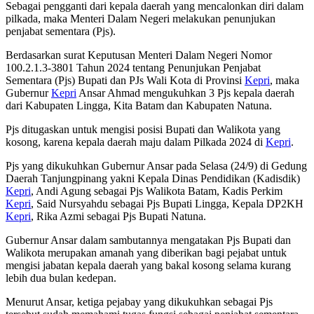
Sebagai pengganti dari kepala daerah yang mencalonkan diri dalam
pilkada, maka Menteri Dalam Negeri melakukan penunjukan
penjabat sementara (Pjs).
Berdasarkan surat Keputusan Menteri Dalam Negeri Nomor
100.2.1.3-3801 Tahun 2024 tentang Penunjukan Penjabat
Sementara (Pjs) Bupati dan PJs Wali Kota di Provinsi
Kepri
, maka
Gubernur
Kepri
Ansar Ahmad mengukuhkan 3 Pjs kepala daerah
dari Kabupaten Lingga, Kita Batam dan Kabupaten Natuna.
Pjs ditugaskan untuk mengisi posisi Bupati dan Walikota yang
kosong, karena kepala daerah maju dalam Pilkada 2024 di
Kepri
.
Pjs yang dikukuhkan Gubernur Ansar pada Selasa (24/9) di Gedung
Daerah Tanjungpinang yakni Kepala Dinas Pendidikan (Kadisdik)
Kepri
, Andi Agung sebagai Pjs Walikota Batam, Kadis Perkim
Kepri
, Said Nursyahdu sebagai Pjs Bupati Lingga, Kepala DP2KH
Kepri
, Rika Azmi sebagai Pjs Bupati Natuna.
Gubernur Ansar dalam sambutannya mengatakan Pjs Bupati dan
Walikota merupakan amanah yang diberikan bagi pejabat untuk
mengisi jabatan kepala daerah yang bakal kosong selama kurang
lebih dua bulan kedepan.
Menurut Ansar, ketiga pejabay yang dikukuhkan sebagai Pjs