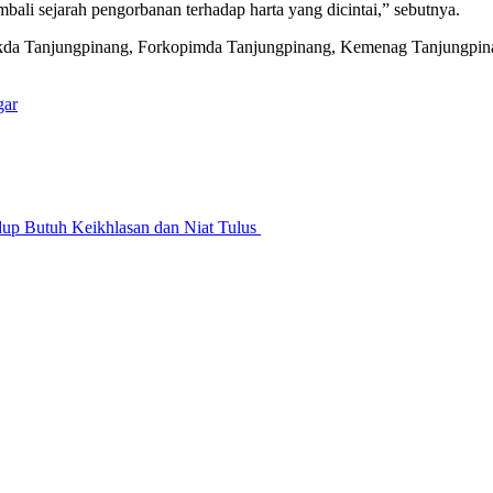
li sejarah pengorbanan terhadap harta yang dicintai,” sebutnya.
, Sekda Tanjungpinang, Forkopimda Tanjungpinang, Kemenag Tanjun
gar
idup Butuh Keikhlasan dan Niat Tulus