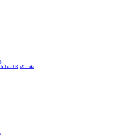
g
h Total Rp25 Juta
g