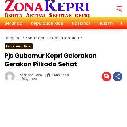
Langsung
ke
konten
Beranda
Kepulauan Riau
Nasional
Hukrim
Pol
Beranda
Zona Kepri
Kepulauan Riau
Kepulauan Riau
Pjs Gubernur Kepri Gelorakan
Gerakan Pilkada Sehat
ZonaKepri.com
2 Min Baca
28/09/2020