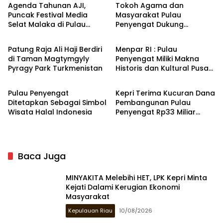
Agenda Tahunan AJI,
Tokoh Agama dan
Puncak Festival Media
Masyarakat Pulau
Selat Malaka di Pulau
Penyengat Dukung
Kepulauan Riau
Kepulauan Riau
Penyengat
Pembangunan Museum
dan Monumen Bahasa
Patung Raja Ali Haji Berdiri
Menpar RI : Pulau
di Taman Magtymgyly
Penyengat Miliki Makna
Pyragy Park Turkmenistan
Historis dan Kultural Pusat
Tanjungpinang
Kepulauan Riau
Peradaban Melayu
Pulau Penyengat
Kepri Terima Kucuran Dana
Ditetapkan Sebagai Simbol
Pembangunan Pulau
Wisata Halal Indonesia
Penyengat Rp33 Miliar
Tahun 2025
Baca Juga
MINYAKITA Melebihi HET, LPK Kepri Minta
Kejati Dalami Kerugian Ekonomi
Masyarakat
Kepulauan Riau
10/08/2026