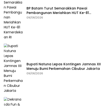
BP Batam Turut Semarakkan Pawai
Pembangunan Meriahkan HUT Ke-81
Kemerdekaan RI
09/08/2026
Bupati Natuna Lepas Kontingen Jamnas XII
Menuju Bumi Perkemahan Cibubur Jakarta
09/08/2026