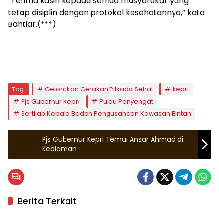
“Terima kasih kepada semua masyarakat yang
tetap disiplin dengan protokol kesehatannya,” kata
Bahtiar.(***)
Tag:
Gelorakan Gerakan Pilkada Sehat
kepri
Pjs Gubernur Kepri
Pulau Penyengat
Sertijab Kepala Badan Pengusahaan Kawasan Bintan
Pjs Gubernur Kepri Temui Ansar Ahmad di
Kediaman
Berita Terkait
Tanjungpinang
Kepulauan Riau