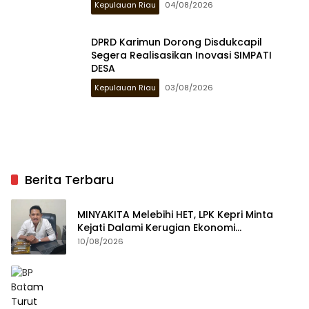
Kepulauan Riau
04/08/2026
DPRD Karimun Dorong Disdukcapil
Segera Realisasikan Inovasi SIMPATI
DESA
Kepulauan Riau
03/08/2026
Berita Terbaru
MINYAKITA Melebihi HET, LPK Kepri Minta
Kejati Dalami Kerugian Ekonomi
Masyarakat
10/08/2026