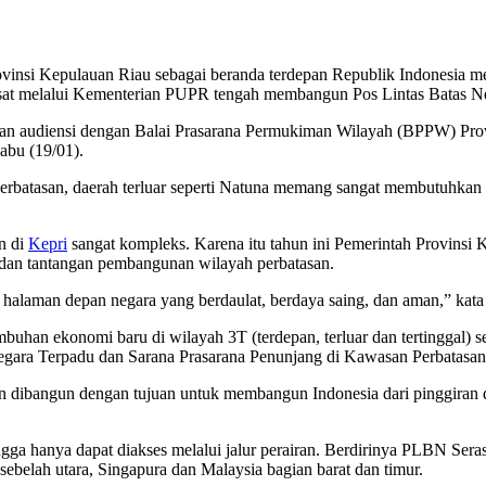
vinsi Kepulauan Riau sebagai beranda terdepan Republik Indonesia me
usat melalui Kementerian PUPR tengah membangun Pos Lintas Batas N
n audiensi dengan Balai Prasarana Permukiman Wilayah (BPPW) Pro
abu (19/01).
erbatasan, daerah terluar seperti Natuna memang sangat membutuhkan 
n di
Kepri
sangat kompleks. Karena itu tahun ini Pemerintah Provinsi
dan tantangan pembangunan wilayah perbatasan.
alaman depan negara yang berdaulat, berdaya saing, dan aman,” kata
an ekonomi baru di wilayah 3T (terdepan, terluar dan tertinggal) se
gara Terpadu dan Sarana Prasarana Penunjang di Kawasan Perbatasan
 dibangun dengan tujuan untuk membangun Indonesia dari pinggiran d
hanya dapat diakses melalui jalur perairan. Berdirinya PLBN Serasan 
belah utara, Singapura dan Malaysia bagian barat dan timur.