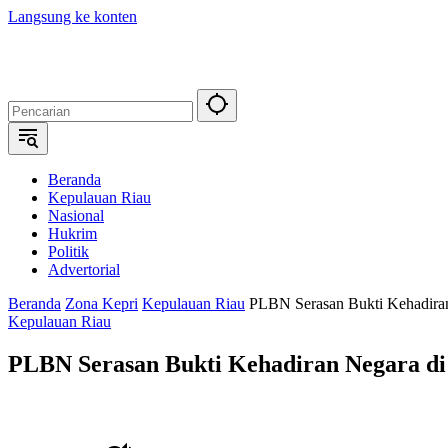
Langsung ke konten
Beranda
Kepulauan Riau
Nasional
Hukrim
Politik
Advertorial
Beranda
Zona Kepri
Kepulauan Riau
PLBN Serasan Bukti Kehadiran
Kepulauan Riau
PLBN Serasan Bukti Kehadiran Negara di