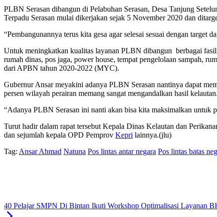
PLBN Serasan dibangun di Pelabuhan Serasan, Desa Tanjung Setelu
Terpadu Serasan mulai dikerjakan sejak 5 November 2020 dan ditarget
“Pembangunannya terus kita gesa agar selesai sesuai dengan target da
Untuk meningkatkan kualitas layanan PLBN dibangun berbagai fasilit
rumah dinas, pos jaga, power house, tempat pengelolaan sampah, ru
dari APBN tahun 2020-2022 (MYC).
Gubernur Ansar meyakini adanya PLBN Serasan nantinya dapat membuk
persen wilayah perairan memang sangat mengandalkan hasil kelautan
“Adanya PLBN Serasan ini nanti akan bisa kita maksimalkan untuk p
Turut hadir dalam rapat tersebut Kepala Dinas Kelautan dan Perikan
dan sejumlah kepala OPD Pemprov
Kepri
lainnya.(jlu)
Tag:
Ansar Ahmad
Natuna
Pos lintas antar negara
Pos lintas batas ne
40 Pelajar SMPN Di Bintan Ikuti Workshop Optimalisasi Layanan 