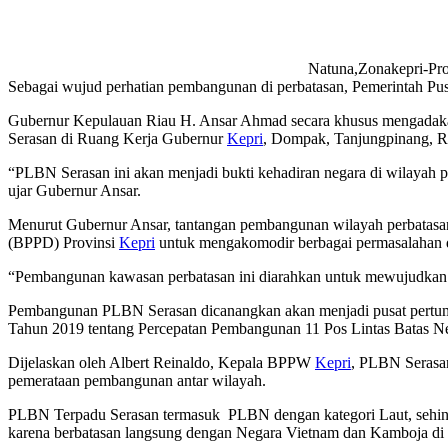
Natuna,Zonakepri-Pro
Sebagai wujud perhatian pembangunan di perbatasan, Pemerintah P
Gubernur Kepulauan Riau H. Ansar Ahmad secara khusus mengadaka
Serasan di Ruang Kerja Gubernur
Kepri
, Dompak, Tanjungpinang, R
“PLBN Serasan ini akan menjadi bukti kehadiran negara di wilayah p
ujar Gubernur Ansar.
Menurut Gubernur Ansar, tantangan pembangunan wilayah perbatasa
(BPPD) Provinsi
Kepri
untuk mengakomodir berbagai permasalahan 
“Pembangunan kawasan perbatasan ini diarahkan untuk mewujudkan h
Pembangunan PLBN Serasan dicanangkan akan menjadi pusat pertumbuh
Tahun 2019 tentang Percepatan Pembangunan 11 Pos Lintas Batas Ne
Dijelaskan oleh Albert Reinaldo, Kepala BPPW
Kepri
, PLBN Serasan
pemerataan pembangunan antar wilayah.
PLBN Terpadu Serasan termasuk PLBN dengan kategori Laut, sehingga 
karena berbatasan langsung dengan Negara Vietnam dan Kamboja di se