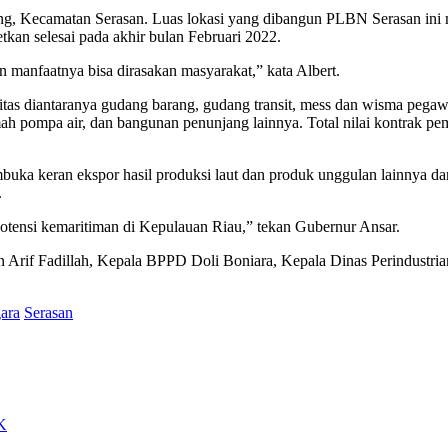
ng, Kecamatan Serasan. Luas lokasi yang dibangun PLBN Serasan in
kan selesai pada akhir bulan Februari 2022.
n manfaatnya bisa dirasakan masyarakat,” kata Albert.
as diantaranya gudang barang, gudang transit, mess dan wisma pegawai.
mah pompa air, dan bangunan penunjang lainnya. Total nilai kontrak
a keran ekspor hasil produksi laut dan produk unggulan lainnya dari
.
otensi kemaritiman di Kepulauan Riau,” tekan Gubernur Ansar.
an Arif Fadillah, Kepala BPPD Doli Boniara, Kepala Dinas Perindustr
gara
Serasan
BK