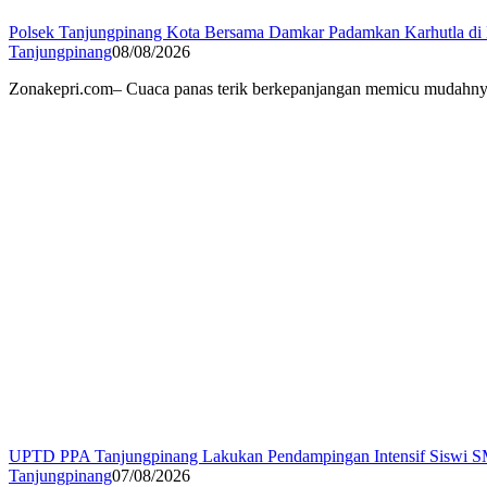
Polsek Tanjungpinang Kota Bersama Damkar Padamkan Karhutla d
Tanjungpinang
08/08/2026
Zonakepri.com– Cuaca panas terik berkepanjangan memicu mudahnya 
UPTD PPA Tanjungpinang Lakukan Pendampingan Intensif Siswi S
Tanjungpinang
07/08/2026