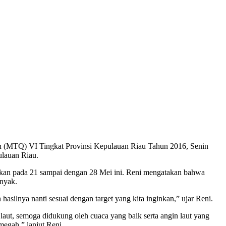
’an (MTQ) VI Tingkat Provinsi Kepulauan Riau Tahun 2016, Senin
ulauan Riau.
akan pada 21 sampai dengan 28 Mei ini. Reni mengatakan bahwa
anyak.
asilnya nanti sesuai dengan target yang kita inginkan,” ujar Reni.
 laut, semoga didukung oleh cuaca yang baik serta angin laut yang
megah,” lanjut Reni.