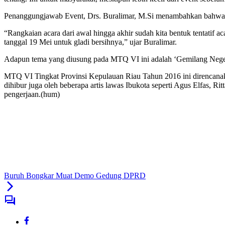
Penanggungjawab Event, Drs. Buralimar, M.Si menambahkan bahwa ten
“Rangkaian acara dari awal hingga akhir sudah kita bentuk tentatif a
tanggal 19 Mei untuk gladi bersihnya,” ujar Buralimar.
Adapun tema yang diusung pada MTQ VI ini adalah ‘Gemilang Negeri 
MTQ VI Tingkat Provinsi Kepulauan Riau Tahun 2016 ini direncanak
dihibur juga oleh beberapa artis lawas Ibukota seperti Agus Elfas, R
pengerjaan.(hum)
Buruh Bongkar Muat Demo Gedung DPRD