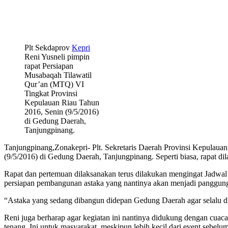
Plt Sekdaprov
Kepri
Reni Yusneli pimpin
rapat Persiapan
Musabaqah Tilawatil
Qur’an (MTQ) VI
Tingkat Provinsi
Kepulauan Riau Tahun
2016, Senin (9/5/2016)
di Gedung Daerah,
Tanjungpinang.
Tanjungpinang,Zonakepri- Plt. Sekretaris Daerah Provinsi Kepulaua
(9/5/2016) di Gedung Daerah, Tanjungpinang. Seperti biasa, rapat 
Rapat dan pertemuan dilaksanakan terus dilakukan mengingat Jadwa
persiapan pembangunan astaka yang nantinya akan menjadi panggung 
“Astaka yang sedang dibangun didepan Gedung Daerah agar selalu di aw
Reni juga berharap agar kegiatan ini nantinya didukung dengan cuaca 
tenang. Ini untuk masyarakat, meskipun lebih kecil dari event sebelu