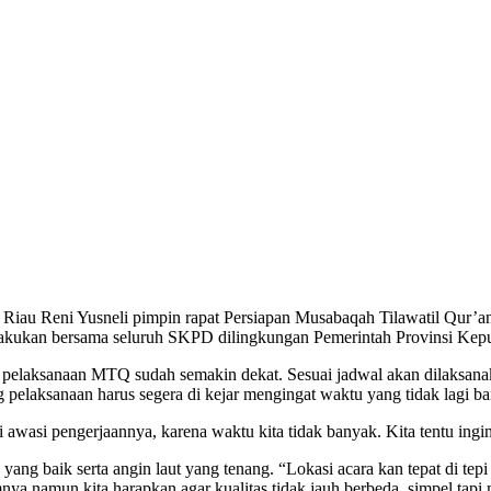
n Riau Reni Yusneli pimpin rapat Persiapan Musabaqah Tilawatil Qur
dilakukan bersama seluruh SKPD dilingkungan Pemerintah Provinsi Kep
l pelaksanaan MTQ sudah semakin dekat. Sesuai jadwal akan dilaksan
pelaksanaan harus segera di kejar mengingat waktu yang tidak lagi b
asi pengerjaannya, karena waktu kita tidak banyak. Kita tentu ingin h
yang baik serta angin laut yang tenang. “Lokasi acara kan tepat di tepi
mnya namun kita harapkan agar kualitas tidak jauh berbeda, simpel tapi 