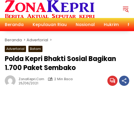
Langsung
ke
konten
Beranda
Kepulauan Riau
Nasional
Hukrim
Pol
Beranda
Advertorial
Advertorial
Batam
Polda Kepri Bhakti Sosial Bagikan
1.700 Paket Sembako
ZonaKepri.com
2 Min Baca
25/06/2021