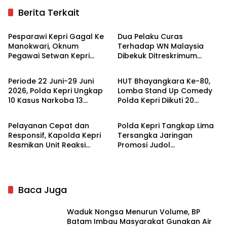
Berita Terkait
Hukrim
Batam
Pesparawi Kepri Gagal Ke
Dua Pelaku Curas
Manokwari, Oknum
Terhadap WN Malaysia
Pegawai Setwan Kepri
Dibekuk Ditreskrimum
Hukrim
Kepulauan Riau
Ditetapkan Tersangka
Polda Kepri
Periode 22 Juni-29 Juni
HUT Bhayangkara Ke-80,
2026, Polda Kepri Ungkap
Lomba Stand Up Comedy
10 Kasus Narkoba 13
Polda Kepri Diikuti 20
Kepulauan Riau
Hukrim
Peserta
Pelayanan Cepat dan
Polda Kepri Tangkap Lima
Responsif, Kapolda Kepri
Tersangka Jaringan
Resmikan Unit Reaksi
Promosi Judol
Cepat
Internasional di Batam
Baca Juga
Waduk Nongsa Menurun Volume, BP
Batam Imbau Masyarakat Gunakan Air