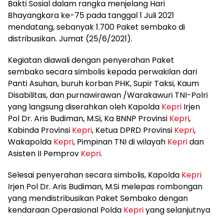
Bakti Sosial dalam rangka menjelang Hari
Bhayangkara ke-75 pada tanggal 1 Juli 2021
mendatang, sebanyak 1.700 Paket sembako di
distribusikan. Jumat (25/6/2021).
Kegiatan diawali dengan penyerahan Paket
sembako secara simbolis kepada perwakilan dari
Panti Asuhan, buruh korban PHK, Supir Taksi, Kaum
Disabilitas, dan purnawirawan /Warakawuri TNI-Polri
yang langsung diserahkan oleh Kapolda
Kepri
Irjen
Pol Dr. Aris Budiman, M.Si, Ka BNNP Provinsi
Kepri
,
Kabinda Provinsi
Kepri
, Ketua DPRD Provinsi
Kepri
,
Wakapolda
Kepri
, Pimpinan TNI di wilayah
Kepri
dan
Asisten II Pemprov
Kepri
.
Selesai penyerahan secara simbolis, Kapolda
Kepri
Irjen Pol Dr. Aris Budiman, M.Si melepas rombongan
yang mendistribusikan Paket Sembako dengan
kendaraan Operasional Polda
Kepri
yang selanjutnya