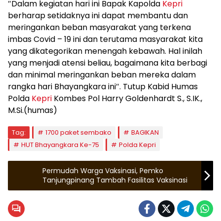
″Dalam kegiatan hari ini Bapak Kapolda
Kepri
berharap setidaknya ini dapat membantu dan
meringankan beban masyarakat yang terkena
imbas Covid – 19 ini dan terutama masyarakat kita
yang dikategorikan menengah kebawah. Hal inilah
yang menjadi atensi beliau, bagaimana kita berbagi
dan minimal meringankan beban mereka dalam
rangka hari Bhayangkara ini″. Tutup Kabid Humas
Polda
Kepri
Kombes Pol Harry Goldenhardt S., S.IK.,
M.Si.(humas)
Tag:
1700 paket sembako
BAGIKAN
HUT Bhayangkara Ke-75
Polda Kepri
Permudah Warga Vaksinasi, Pemko
Tanjungpinang Tambah Fasilitas Vaksinasi