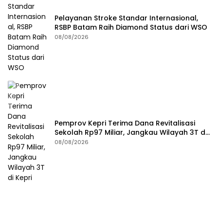
Pelayanan Stroke Standar Internasional,
RSBP Batam Raih Diamond Status dari WSO
08/08/2026
Pemprov Kepri Terima Dana Revitalisasi
Sekolah Rp97 Miliar, Jangkau Wilayah 3T di
Kepri
08/08/2026