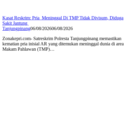
Kasat Reskrim: Pria Meninggal Di TMP Tidak Divisum, Diduga
Sakit Jantung
Tanjungpinang
06/08/2026
06/08/2026
Zonakepri.com- Satreskrim Polresta Tanjungpinang memastikan
kematian pria inisial AR yang ditemukan meninggal dunia di area
Makam Pahlawan (TMP)…