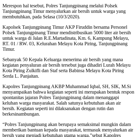
Merespon hal tesebut, Polres Tanjungpinang melalui Polsek
Tanjungpinang Timur menyalurkan air bersih untuk warga yang
membutuhkan, pada Selasa (10/3/2020).
Kapolsek Tanjungpinang Timur AKP Firuddin bersama Personel
Polsek Tanjungpinang Timur mendistribusikan 5000 liter air bersih
untuk warga di Jalan R.E.Martadinata, Km. 6, Kampung Melayu,
RT. 01 / RW. 03, Kelurahan Melayu Kota Piring, Tanjungpinang
Timur.
Sebanyak 50 Kepala Keluarga menerima air bersih yang mana
kegiatan penyaluran air bersih tersebut juga dihadiri Lurah Melayu
Kota Piring Zulkifli dan Staf serta Babinsa Melayu Kota Piring
Serda L. Panjaitan.
Kapolres Tanjungpinang AKBP Muhammad Iqbal, SH, SIK, M.Si
menyampaikan bahwa kegiatan seperti ini merupakan bentuk respon
spontanitas jajaran Polres Tanjungpinang dalam menanggapi
keluhan warga masyarakat. Salah satunya kebutuhan akan air
bersih. Kegiatan seperti ini dilaksanakan dengan rutin dan
berkesinambungan.
“Polres Tanjungpinang akan berupaya semaksimal mungkin dalam
memberikan bantuan kepada masyarakat, termasuk menyalurkan air
bersih yang menjadi kebutuhan utama warga,”sebut Kapolres