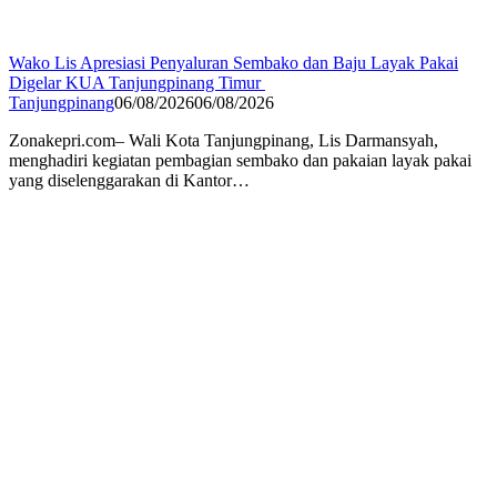
Wako Lis Apresiasi Penyaluran Sembako dan Baju Layak Pakai
Digelar KUA Tanjungpinang Timur
Tanjungpinang
06/08/2026
06/08/2026
Zonakepri.com– Wali Kota Tanjungpinang, Lis Darmansyah,
menghadiri kegiatan pembagian sembako dan pakaian layak pakai
yang diselenggarakan di Kantor…