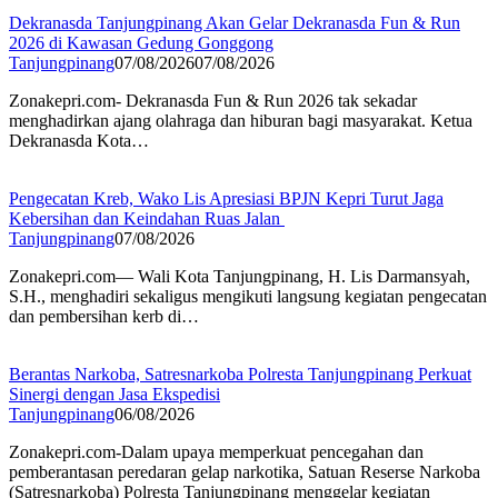
Dekranasda Tanjungpinang Akan Gelar Dekranasda Fun & Run
2026 di Kawasan Gedung Gonggong
Tanjungpinang
07/08/2026
07/08/2026
Zonakepri.com- Dekranasda Fun & Run 2026 tak sekadar
menghadirkan ajang olahraga dan hiburan bagi masyarakat. Ketua
Dekranasda Kota…
Pengecatan Kreb, Wako Lis Apresiasi BPJN Kepri Turut Jaga
Kebersihan dan Keindahan Ruas Jalan
Tanjungpinang
07/08/2026
Zonakepri.com— Wali Kota Tanjungpinang, H. Lis Darmansyah,
S.H., menghadiri sekaligus mengikuti langsung kegiatan pengecatan
dan pembersihan kerb di…
Berantas Narkoba, Satresnarkoba Polresta Tanjungpinang Perkuat
Sinergi dengan Jasa Ekspedisi
Tanjungpinang
06/08/2026
Zonakepri.com-Dalam upaya memperkuat pencegahan dan
pemberantasan peredaran gelap narkotika, Satuan Reserse Narkoba
(Satresnarkoba) Polresta Tanjungpinang menggelar kegiatan