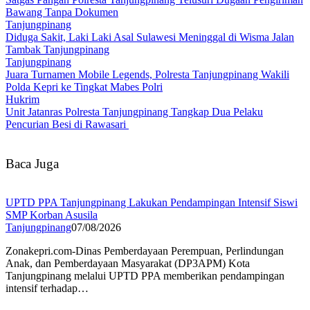
Bawang Tanpa Dokumen
Tanjungpinang
Diduga Sakit, Laki Laki Asal Sulawesi Meninggal di Wisma Jalan
Tambak Tanjungpinang
Tanjungpinang
Juara Turnamen Mobile Legends, Polresta Tanjungpinang Wakili
Polda Kepri ke Tingkat Mabes Polri
Hukrim
Unit Jatanras Polresta Tanjungpinang Tangkap Dua Pelaku
Pencurian Besi di Rawasari
Baca Juga
UPTD PPA Tanjungpinang Lakukan Pendampingan Intensif Siswi
SMP Korban Asusila
Tanjungpinang
07/08/2026
Zonakepri.com-Dinas Pemberdayaan Perempuan, Perlindungan
Anak, dan Pemberdayaan Masyarakat (DP3APM) Kota
Tanjungpinang melalui UPTD PPA memberikan pendampingan
intensif terhadap…