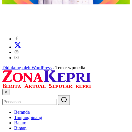
©
2024
zonakepri.com |
Tentang Kami
|
Redaksi
|
Disclaimer
|
Kode Perilaku Perusahaan Pers
|
Pedoman Media Cyber
|
Visi Misi
|
Kode Etik Jurnalistik
|
Pedoman Pemberitaan Ramah Anak
Didukung oleh WordPress
-
Tema: wpmedia.
×
Beranda
Tanjungpinang
Batam
Bintan