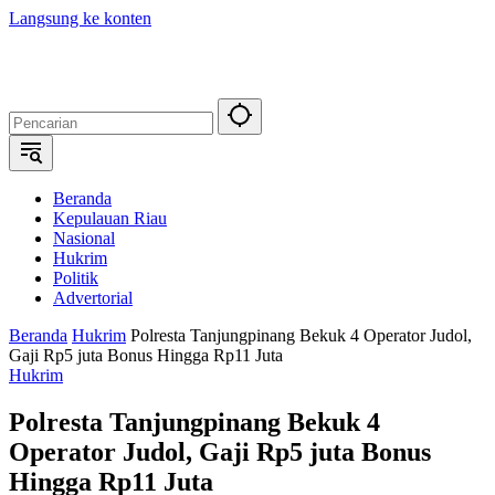
Langsung ke konten
Beranda
Kepulauan Riau
Nasional
Hukrim
Politik
Advertorial
Beranda
Hukrim
Polresta Tanjungpinang Bekuk 4 Operator Judol,
Gaji Rp5 juta Bonus Hingga Rp11 Juta
Hukrim
Polresta Tanjungpinang Bekuk 4
Operator Judol, Gaji Rp5 juta Bonus
Hingga Rp11 Juta