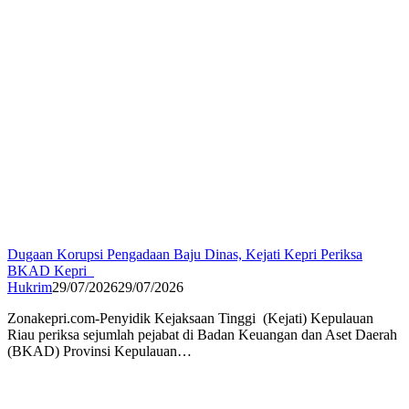
Dugaan Korupsi Pengadaan Baju Dinas, Kejati Kepri Periksa
BKAD Kepri
Hukrim
29/07/2026
29/07/2026
Zonakepri.com-‎Penyidik Kejaksaan Tinggi (Kejati) Kepulauan
Riau periksa sejumlah pejabat di Badan Keuangan dan Aset Daerah
(BKAD) Provinsi Kepulauan…