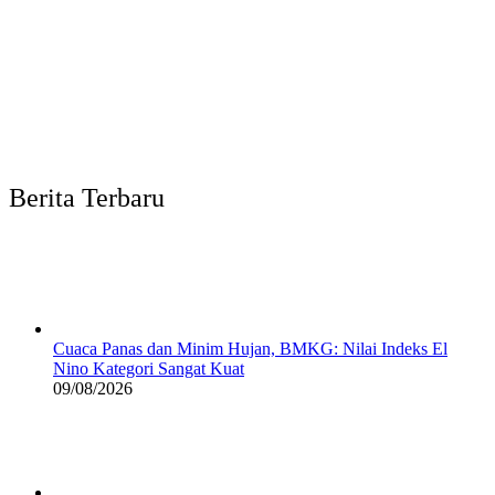
Berita Terbaru
Cuaca Panas dan Minim Hujan, BMKG: Nilai Indeks El
Nino Kategori Sangat Kuat
09/08/2026