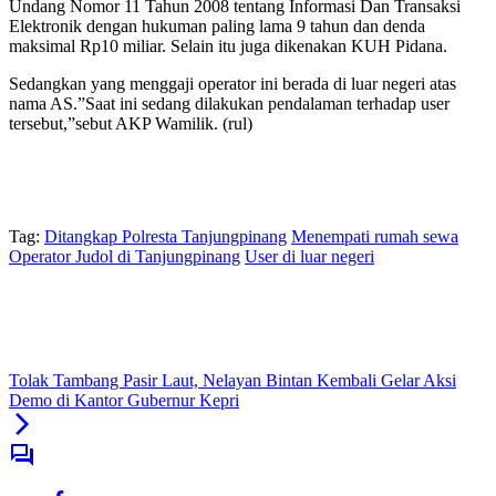
Undang Nomor 11 Tahun 2008 tentang Informasi Dan Transaksi
Elektronik dengan hukuman paling lama 9 tahun dan denda
maksimal Rp10 miliar. Selain itu juga dikenakan KUH Pidana.
Sedangkan yang menggaji operator ini berada di luar negeri atas
nama AS.”Saat ini sedang dilakukan pendalaman terhadap user
tersebut,”sebut AKP Wamilik. (rul)
Tag:
Ditangkap Polresta Tanjungpinang
Menempati rumah sewa
Operator Judol di Tanjungpinang
User di luar negeri
Tolak Tambang Pasir Laut, Nelayan Bintan Kembali Gelar Aksi
Demo di Kantor Gubernur Kepri