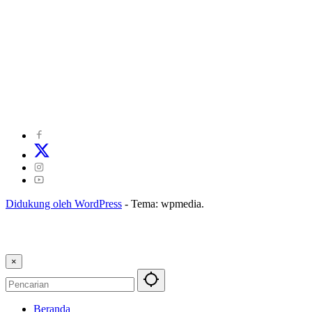
©
2024
zonakepri.com |
Tentang Kami
|
Redaksi
|
Disclaimer
|
Kode Perilaku Perusahaan Pers
|
Pedoman Media Cyber
|
Visi Misi
|
Kode Etik Jurnalistik
|
Pedoman Pemberitaan Ramah Anak
Didukung oleh WordPress
-
Tema: wpmedia.
×
Beranda