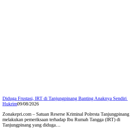
Diduga Frustasi, IRT di Tanjungpinang Banting Anaknya Sendiri
Hukrim
09/08/2026
Zonakepri.com – Satuan Reserse Kriminal Polresta Tanjungpinang
melakukan pemeriksaan terhadap Ibu Rumah Tangga (IRT) di
Tanjungpinang yang diduga…