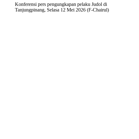
Konferensi pers pengungkapan pelaku Judol di
Tanjungpinang, Selasa 12 Mei 2026 (F-Chairul)