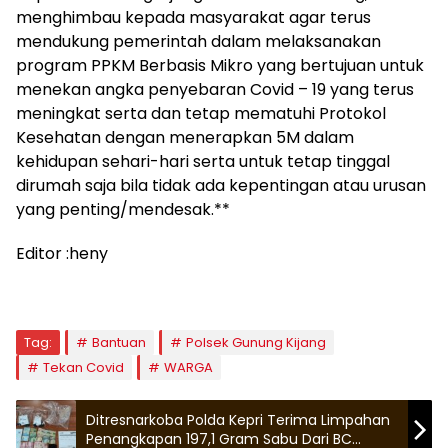
menghimbau kepada masyarakat agar terus
mendukung pemerintah dalam melaksanakan
program PPKM Berbasis Mikro yang bertujuan untuk
menekan angka penyebaran Covid – 19 yang terus
meningkat serta dan tetap mematuhi Protokol
Kesehatan dengan menerapkan 5M dalam
kehidupan sehari-hari serta untuk tetap tinggal
dirumah saja bila tidak ada kepentingan atau urusan
yang penting/mendesak.**
Editor :heny
Tag:
Bantuan
Polsek Gunung Kijang
Tekan Covid
WARGA
Ditresnarkoba Polda Kepri Terima Limpahan
Penangkapan 197,1 Gram Sabu Dari BC