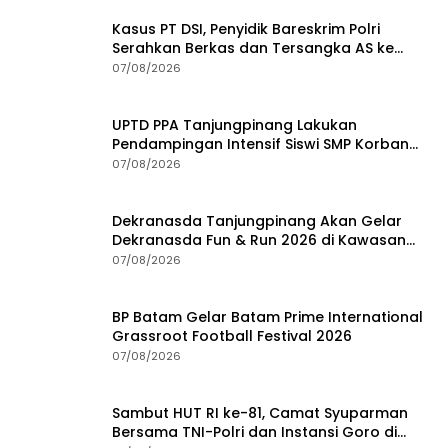
Kasus PT DSI, Penyidik Bareskrim Polri
Serahkan Berkas dan Tersangka AS ke
Kejari Depok
07/08/2026
UPTD PPA Tanjungpinang Lakukan
Pendampingan Intensif Siswi SMP Korban
Asusila
07/08/2026
Dekranasda Tanjungpinang Akan Gelar
Dekranasda Fun & Run 2026 di Kawasan
Gedung Gonggong
07/08/2026
BP Batam Gelar Batam Prime International
Grassroot Football Festival 2026
07/08/2026
Sambut HUT RI ke-81, Camat Syuparman
Bersama TNI-Polri dan Instansi Goro di