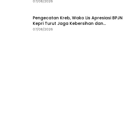
Pantai Piwang
07/08/2026
Pengecatan Kreb, Wako Lis Apresiasi BPJN
Kepri Turut Jaga Kebersihan dan
Keindahan Ruas Jalan
07/08/2026