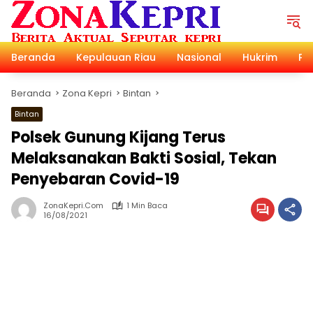
Langsung
ke
konten
Beranda
Kepulauan Riau
Nasional
Hukrim
Pol
Beranda
Zona Kepri
Bintan
Bintan
Polsek Gunung Kijang Terus
Melaksanakan Bakti Sosial, Tekan
Penyebaran Covid-19
ZonaKepri.com
1 Min Baca
16/08/2021