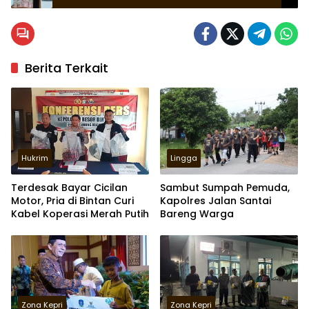
Batam
Berita Terkait
Hukrim
Lingga
Terdesak Bayar Cicilan
Sambut Sumpah Pemuda,
Motor, Pria di Bintan Curi
Kapolres Jalan Santai
Kabel Koperasi Merah Putih
Bareng Warga
Zona Kepri
Zona Kepri