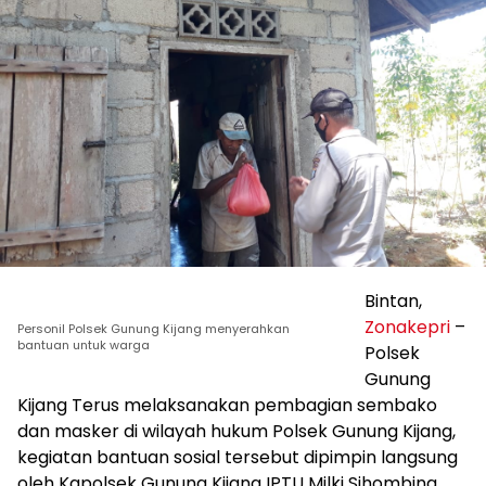
Bintan,
Zonakepri
–
Personil Polsek Gunung Kijang menyerahkan
bantuan untuk warga
Polsek
Gunung
Kijang Terus melaksanakan pembagian sembako
dan masker di wilayah hukum Polsek Gunung Kijang,
kegiatan bantuan sosial tersebut dipimpin langsung
oleh Kapolsek Gunung Kijang IPTU Milki Sihombing,