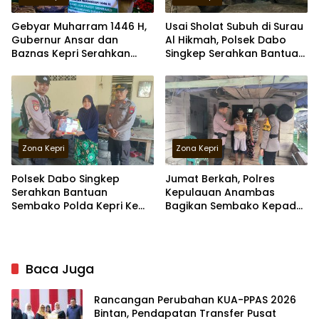
Gebyar Muharram 1446 H,
Usai Sholat Subuh di Surau
Gubernur Ansar dan
Al Hikmah, Polsek Dabo
Baznas Kepri Serahkan
Singkep Serahkan Bantuan
Santunan serta Bantuan
Beras Untuk Warga
Zona Kepri
Zona Kepri
Polsek Dabo Singkep
Jumat Berkah, Polres
Serahkan Bantuan
Kepulauan Anambas
Sembako Polda Kepri Ke
Bagikan Sembako Kepada
Warga
Warga Desa Temburun
Baca Juga
Rancangan Perubahan KUA-PPAS 2026
Bintan, Pendapatan Transfer Pusat