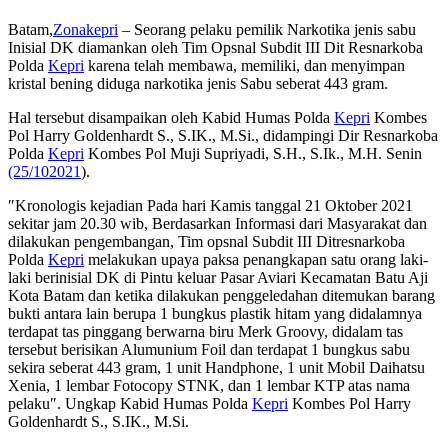
Batam,
Zonakepri
– Seorang pelaku pemilik Narkotika jenis sabu
Inisial DK diamankan oleh Tim Opsnal Subdit III Dit Resnarkoba
Polda
Kepri
karena telah membawa, memiliki, dan menyimpan
kristal bening diduga narkotika jenis Sabu seberat 443 gram.
Hal tersebut disampaikan oleh Kabid Humas Polda
Kepri
Kombes
Pol Harry Goldenhardt S., S.IK., M.Si., didampingi Dir Resnarkoba
Polda
Kepri
Kombes Pol Muji Supriyadi, S.H., S.Ik., M.H. Senin
(25/102021
).
″Kronologis kejadian Pada hari Kamis tanggal 21 Oktober 2021
sekitar jam 20.30 wib, Berdasarkan Informasi dari Masyarakat dan
dilakukan pengembangan, Tim opsnal Subdit III Ditresnarkoba
Polda
Kepri
melakukan upaya paksa penangkapan satu orang laki-
laki berinisial DK di Pintu keluar Pasar Aviari Kecamatan Batu Aji
Kota Batam dan ketika dilakukan penggeledahan ditemukan barang
bukti antara lain berupa 1 bungkus plastik hitam yang didalamnya
terdapat tas pinggang berwarna biru Merk Groovy, didalam tas
tersebut berisikan Alumunium Foil dan terdapat 1 bungkus sabu
sekira seberat 443 gram, 1 unit Handphone, 1 unit Mobil Daihatsu
Xenia, 1 lembar Fotocopy STNK, dan 1 lembar KTP atas nama
pelaku″. Ungkap Kabid Humas Polda
Kepri
Kombes Pol Harry
Goldenhardt S., S.IK., M.Si.