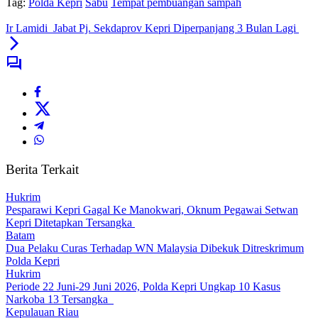
Tag:
Polda Kepri
Sabu
Tempat pembuangan sampah
Ir Lamidi Jabat Pj. Sekdaprov Kepri Diperpanjang 3 Bulan Lagi
Berita Terkait
Hukrim
Pesparawi Kepri Gagal Ke Manokwari, Oknum Pegawai Setwan
Kepri Ditetapkan Tersangka
Batam
Dua Pelaku Curas Terhadap WN Malaysia Dibekuk Ditreskrimum
Polda Kepri
Hukrim
Periode 22 Juni-29 Juni 2026, Polda Kepri Ungkap 10 Kasus
Narkoba 13 Tersangka ‎
Kepulauan Riau