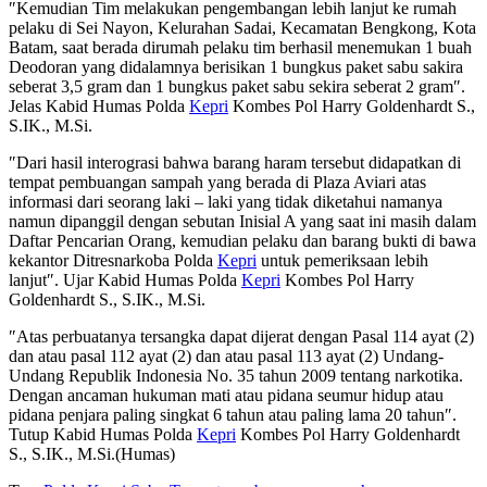
″Kemudian Tim melakukan pengembangan lebih lanjut ke rumah
pelaku di Sei Nayon, Kelurahan Sadai, Kecamatan Bengkong, Kota
Batam, saat berada dirumah pelaku tim berhasil menemukan 1 buah
Deodoran yang didalamnya berisikan 1 bungkus paket sabu sakira
seberat 3,5 gram dan 1 bungkus paket sabu sekira seberat 2 gram″.
Jelas Kabid Humas Polda
Kepri
Kombes Pol Harry Goldenhardt S.,
S.IK., M.Si.
″Dari hasil interograsi bahwa barang haram tersebut didapatkan di
tempat pembuangan sampah yang berada di Plaza Aviari atas
informasi dari seorang laki – laki yang tidak diketahui namanya
namun dipanggil dengan sebutan Inisial A yang saat ini masih dalam
Daftar Pencarian Orang, kemudian pelaku dan barang bukti di bawa
kekantor Ditresnarkoba Polda
Kepri
untuk pemeriksaan lebih
lanjut″. Ujar Kabid Humas Polda
Kepri
Kombes Pol Harry
Goldenhardt S., S.IK., M.Si.
″Atas perbuatanya tersangka dapat dijerat dengan Pasal 114 ayat (2)
dan atau pasal 112 ayat (2) dan atau pasal 113 ayat (2) Undang-
Undang Republik Indonesia No. 35 tahun 2009 tentang narkotika.
Dengan ancaman hukuman mati atau pidana seumur hidup atau
pidana penjara paling singkat 6 tahun atau paling lama 20 tahun″.
Tutup Kabid Humas Polda
Kepri
Kombes Pol Harry Goldenhardt
S., S.IK., M.Si.(Humas)