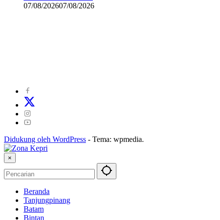
07/08/2026
07/08/2026
©
2024
zonakepri.com |
Tentang Kami
|
Redaksi
|
Disclaimer
|
Kode Perilaku Perusahaan Pers
|
Pedoman Media Cyber
|
Visi Misi
|
Kode Etik Jurnalistik
|
Pedoman Pemberitaan Ramah Anak
Didukung oleh WordPress
-
Tema: wpmedia.
×
Beranda
Tanjungpinang
Batam
Bintan