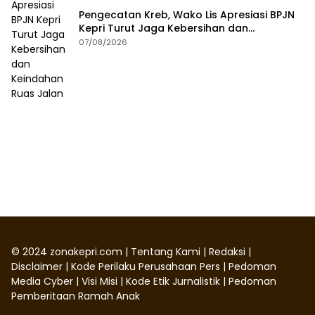
Pengecatan Kreb, Wako Lis Apresiasi BPJN
Kepri Turut Jaga Kebersihan dan
Keindahan Ruas Jalan
07/08/2026
©
2024
zonakepri.com |
Tentang Kami
|
Redaksi
|
Disclaimer
|
Kode Perilaku Perusahaan Pers
|
Pedoman
Media Cyber
|
Visi Misi
|
Kode Etik Jurnalistik
|
Pedoman
Pemberitaan Ramah Anak