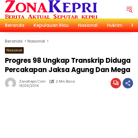
Langsung
ke
konten
Beranda
Kepulauan Riau
Nasional
Hukrim
Pol
Beranda
Nasional
Nasional
Progres 98 Ungkap Transkrip Diduga
Percakapan Jaksa Agung Dan Mega
ZonaKepri.com
2 Min Baca
19/06/2014