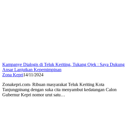
Kampanye Dialogis di Teluk Keriting, Tukang Ojek : Saya Dukung
Ansar Lanjutkan Kepemimpinan
Zona Kepri
14/11/2024
Zonakepri.com- Ribuan masyarakat Teluk Keriting Kota
Tanjungpinang dengan suka cita menyambut kedatangan Calon
Gubernur Kepri nomor urut satu…