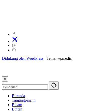
©
2024
zonakepri.com |
Tentang Kami
|
Redaksi
|
Disclaimer
|
Kode Perilaku Perusahaan Pers
|
Pedoman Media Cyber
|
Visi Misi
|
Kode Etik Jurnalistik
|
Pedoman Pemberitaan Ramah Anak
Didukung oleh WordPress
-
Tema: wpmedia.
×
Beranda
Tanjungpinang
Batam
Bintan