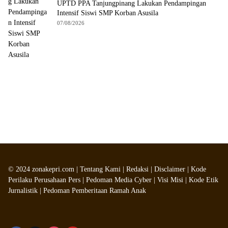
UPTD PPA Tanjungpinang Lakukan Pendampingan
Intensif Siswi SMP Korban Asusila
07/08/2026
©
2024
zonakepri.com |
Tentang Kami
|
Redaksi
|
Disclaimer
|
Kode
Perilaku Perusahaan Pers
|
Pedoman Media Cyber
|
Visi Misi
|
Kode Etik
Jurnalistik
|
Pedoman Pemberitaan Ramah Anak