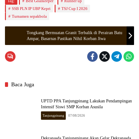
Tag:
Best Goalkeeper
Runner up
SSB PLN IP UBP Kepri
TSJ Cup I 2026
Turnamen sepakbola
Tongkang Bermuatan Granit Terbalik di Perairan Batu
Ampar, Basarnas Pastikan Nihil Korban Jiwa
Baca Juga
UPTD PPA Tanjungpinang Lakukan Pendampingan
Intensif Siswi SMP Korban Asusila
Tanjungpinang
07/08/2026
Dekranasda Tanjungpinang Akan Gelar Dekranasda