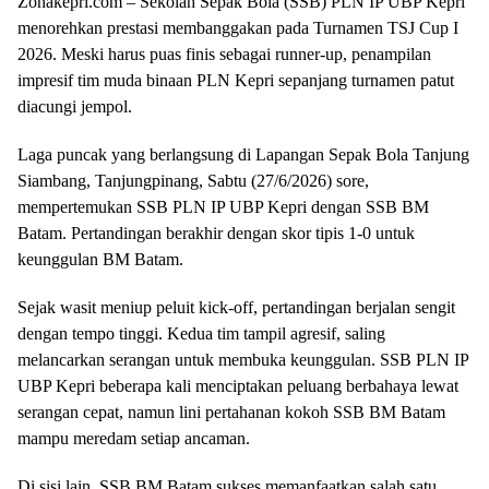
Zonakepri.com – Sekolah Sepak Bola (SSB) PLN IP UBP Kepri
menorehkan prestasi membanggakan pada Turnamen TSJ Cup I
2026. Meski harus puas finis sebagai runner-up, penampilan
impresif tim muda binaan PLN Kepri sepanjang turnamen patut
diacungi jempol.
Laga puncak yang berlangsung di Lapangan Sepak Bola Tanjung
Siambang, Tanjungpinang, Sabtu (27/6/2026) sore,
mempertemukan SSB PLN IP UBP Kepri dengan SSB BM
Batam. Pertandingan berakhir dengan skor tipis 1-0 untuk
keunggulan BM Batam.
Sejak wasit meniup peluit kick-off, pertandingan berjalan sengit
dengan tempo tinggi. Kedua tim tampil agresif, saling
melancarkan serangan untuk membuka keunggulan. SSB PLN IP
UBP Kepri beberapa kali menciptakan peluang berbahaya lewat
serangan cepat, namun lini pertahanan kokoh SSB BM Batam
mampu meredam setiap ancaman.
Di sisi lain, SSB BM Batam sukses memanfaatkan salah satu