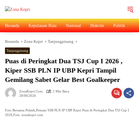
Langsung
ke
konten
Beranda
Kepulauan Riau
Nasional
Hukrim
Politik
Ad
Beranda
Zona Kepri
Tanjungpinang
Tanjungpinang
Puas di Peringkat Dua TSJ Cup I 2026 ,
Kiper SSB PLN IP UBP Kepri Tampil
Gemilang Sabet Gelar Best Goalkeeper
ZonaKepri.com
2 Min Baca
28/06/2026
Foto Bersama Pelatih,Pemain SSB PLN IP UBP Kepri Puas di Peringkat Dua TSJ Cup I
2026,Foto :zonakepri.com