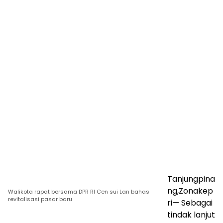
Tanjungpina
ng,Zonakep
Walikota rapat bersama DPR RI Cen sui Lan bahas
revitalisasi pasar baru
ri— Sebagai
tindak lanjut