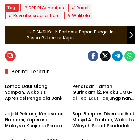
Tag:
DPR RI Cen sui lan
Rapat
Revitalisasi pasar baru
Walikota
HUT SMSI Ke-5 Bertabur Papan Bunga, Ini
Pesan Gubernur Kepri
Berita Terkait
Tanjungpinang
Tanjungpinang
Lomba Daur Ulang
Penataan Taman
Sampah, Wako Lis
Gurindam 12, Pelaku UMKM
Apresiasi Pengelola Bank
di Tepi Laut Tanjungpinang
Tanjungpinang
Tanjungpinang
Sampah
Sepakat Direlokasi
Jajaki Peluang Kerjasama
Sapi Banpres Disembelih di
Ekonomi, Koperasi
Masjid At Taubah, Wako Lis:
Malaysia Kunjungi Pemko
Wilayah Padat Penduduk
Tanjungpinang
Tanjungpinang
Tanjungpinang
dan Hewan Kurban Sedikit