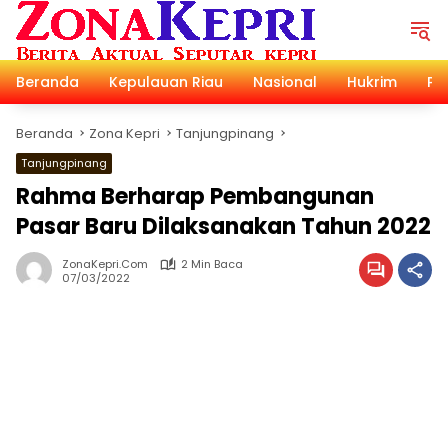
Langsung
ke
konten
Beranda
Kepulauan Riau
Nasional
Hukrim
Pol
Beranda
Zona Kepri
Tanjungpinang
Tanjungpinang
Rahma Berharap Pembangunan
Pasar Baru Dilaksanakan Tahun 2022
ZonaKepri.com
2 Min Baca
07/03/2022