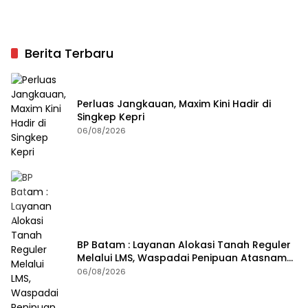
Berita Terbaru
Perluas Jangkauan, Maxim Kini Hadir di
Singkep Kepri
06/08/2026
BP Batam : Layanan Alokasi Tanah Reguler
Melalui LMS, Waspadai Penipuan Atasnama
Institusi
06/08/2026