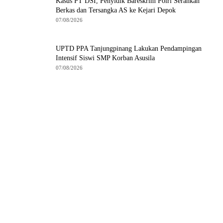
Kasus PT DSI, Penyidik Bareskrim Polri Serahkan
Berkas dan Tersangka AS ke Kejari Depok
07/08/2026
UPTD PPA Tanjungpinang Lakukan Pendampingan
Intensif Siswi SMP Korban Asusila
07/08/2026