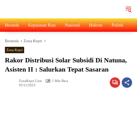
Langsung
ke
konten
Beranda
Kepulauan Riau
Nasional
Hukrim
Politik
Ad
Beranda
Zona Kepri
Zona Kepri
Rakor Distribusi Solar Subsidi Di Natuna,
Asisten II : Salurkan Tepat Sasaran
ZonaKepri.com
1 Min Baca
05/12/2023