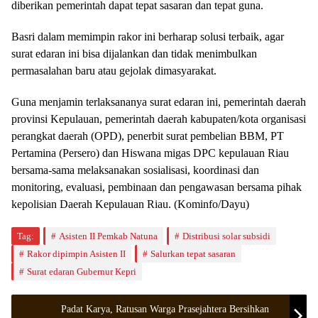
diberikan pemerintah dapat tepat sasaran dan tepat guna.
Basri dalam memimpin rakor ini berharap solusi terbaik, agar
surat edaran ini bisa dijalankan dan tidak menimbulkan
permasalahan baru atau gejolak dimasyarakat.
Guna menjamin terlaksananya surat edaran ini, pemerintah daerah
provinsi Kepulauan, pemerintah daerah kabupaten/kota organisasi
perangkat daerah (OPD), penerbit surat pembelian BBM, PT
Pertamina (Persero) dan Hiswana migas DPC kepulauan Riau
bersama-sama melaksanakan sosialisasi, koordinasi dan
monitoring, evaluasi, pembinaan dan pengawasan bersama pihak
kepolisian Daerah Kepulauan Riau. (Kominfo/Dayu)
Tag:
Asisten II Pemkab Natuna
Distribusi solar subsidi
Rakor dipimpin Asisten II
Salurkan tepat sasaran
Surat edaran Gubernur Kepri
Padat Karya, Ratusan Warga Prasejahtera Bersihkan