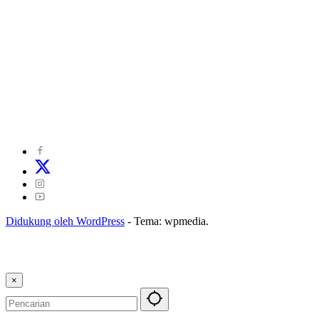
©
2024
zonakepri.com |
Tentang Kami
|
Redaksi
|
Disclaimer
|
Kode Perilaku Perusahaan Pers
|
Pedoman Media Cyber
|
Visi Misi
|
Kode Etik Jurnalistik
|
Pedoman Pemberitaan Ramah Anak
Didukung oleh WordPress
-
Tema: wpmedia.
×