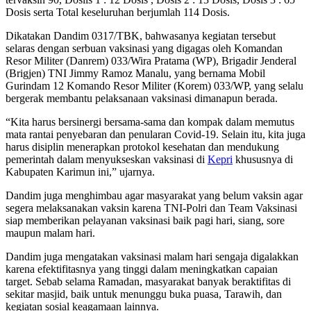
Dosis serta Total keseluruhan berjumlah 114 Dosis.
Dikatakan Dandim 0317/TBK, bahwasanya kegiatan tersebut
selaras dengan serbuan vaksinasi yang digagas oleh Komandan
Resor Militer (Danrem) 033/Wira Pratama (WP), Brigadir Jenderal
(Brigjen) TNI Jimmy Ramoz Manalu, yang bernama Mobil
Gurindam 12 Komando Resor Militer (Korem) 033/WP, yang selalu
bergerak membantu pelaksanaan vaksinasi dimanapun berada.
“Kita harus bersinergi bersama-sama dan kompak dalam memutus
mata rantai penyebaran dan penularan Covid-19. Selain itu, kita juga
harus disiplin menerapkan protokol kesehatan dan mendukung
pemerintah dalam menyukseskan vaksinasi di
Kepri
khususnya di
Kabupaten Karimun ini,” ujarnya.
Dandim juga menghimbau agar masyarakat yang belum vaksin agar
segera melaksanakan vaksin karena TNI-Polri dan Team Vaksinasi
siap memberikan pelayanan vaksinasi baik pagi hari, siang, sore
maupun malam hari.
Dandim juga mengatakan vaksinasi malam hari sengaja digalakkan
karena efektifitasnya yang tinggi dalam meningkatkan capaian
target. Sebab selama Ramadan, masyarakat banyak beraktifitas di
sekitar masjid, baik untuk menunggu buka puasa, Tarawih, dan
kegiatan sosial keagamaan lainnya.