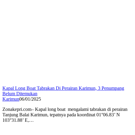
Kapal Long Boat Tabrakan Di Perairan Karimun, 3 Penumpang
Belum Ditemukan
Karimun
06/01/2025
Zonakepri.com– Kapal long boat mengalami tabrakan di perairan
Tanjung Balai Karimun, tepatnya pada koordinat 01°06.83’ N
103°31.88’ E,…