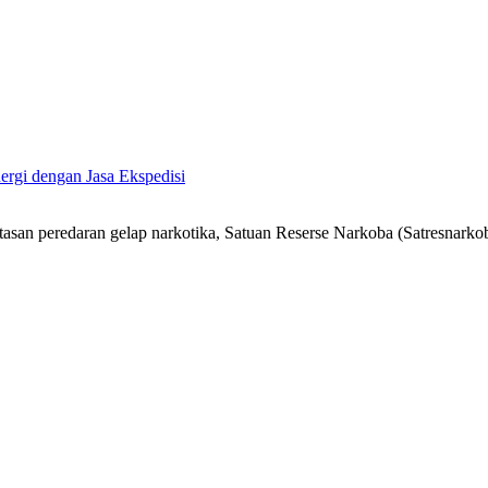
ergi dengan Jasa Ekspedisi
n peredaran gelap narkotika, Satuan Reserse Narkoba (Satresnarkob