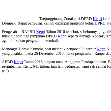
Tanjungpinang,Zonakepri-DPRD
Kepri
kemb
Dompak. Rapat paripurna kali ini dipimpin langsung ketua DPRD
Ke
Pengesahan RAPBD
Kepri
Tahun 2016 tersebut, sebelumnya juga 
tidak dihadiri tiga pimpinan DPRD
Kepri
seperti Jumaga Nadeak, Ami
agar dilakukan pengesahan kembali.
Mendagri Tjahyo Kumolo, saat melantik penjabat Gubernur
Kepri
Nu
yang disahkan pada 26 Desember 2015, maka pengesahan Ranper
APBD
Kepri
Tahun 2016 dengan total Anggaran Pendapatan dan Belanj
perimbangan Rp 1, 641 triliun, lain lain pedapatan yang sah senilai 
(rul)