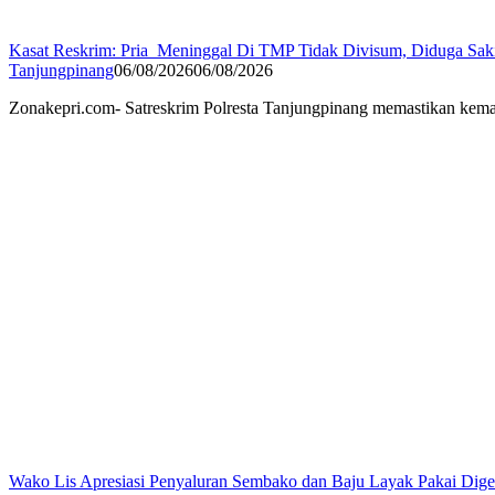
Kasat Reskrim: Pria Meninggal Di TMP Tidak Divisum, Diduga Sak
Tanjungpinang
06/08/2026
06/08/2026
Zonakepri.com- Satreskrim Polresta Tanjungpinang memastikan kem
Wako Lis Apresiasi Penyaluran Sembako dan Baju Layak Pakai Di