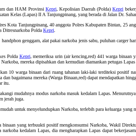
ukum dan HAM Provinsi
Kepri
, Kepolisian Daerah (Polda)
Kepri
beker
tan Kelas (Lapas) II A Tanjungpinang, yang berada di Jalan Dr. Sahar
 Polres Kota Tanjungpinang, 40 anggota Polres Kabupaten Bintan, 25 a
ta Ditresnarkoba Polda
Kepri
.
andphon genggam, alat pakai narkoba jenis sabu, puluhan carger hanph
kes Polda
Kepri
, memeriksa urin (air kencing,red) 441 warga binaan 
n Narkoba, mereka dipisahkan dan kemudian diamankan petugas Lapas Ke
kan 10 warga binaan dari ruang tahanan laki-laki terditeksi positif 
i mana dan bagaimana mereka (Warga Binaan,red) dapat mendapatkan hing
r itu.
elakangi mudahnya modus narkoba masuk kedalam Lapas. Menurutnya, 
m jerah juga.
 mudah untuk menyelundupkan Narkoba, terlebih para keluarga yang me
a binaan yang terbuukti positif mengkonsumsi Narkoba, Wakil Direkt
a narkoba kedalam Lapas, dia mengharapkan Lapas dapat bekerjasam