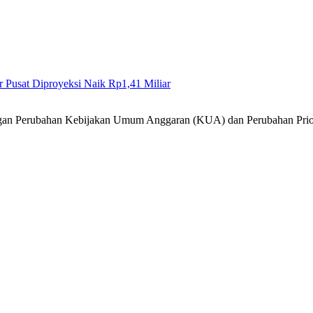
Pusat Diproyeksi Naik Rp1,41 Miliar
gan Perubahan Kebijakan Umum Anggaran (KUA) dan Perubahan Prio