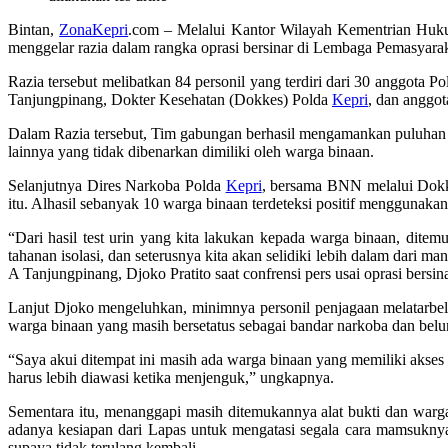
Bintan,
ZonaKepri
.com – Melalui Kantor Wilayah Kementrian H
menggelar razia dalam rangka oprasi bersinar di Lembaga Pemasyaraka
Razia tersebut melibatkan 84 personil yang terdiri dari 30 anggota
Tanjungpinang, Dokter Kesehatan (Dokkes) Polda
Kepri
, dan anggo
Dalam Razia tersebut, Tim gabungan berhasil mengamankan puluhan h
lainnya yang tidak dibenarkan dimiliki oleh warga binaan.
Selanjutnya Dires Narkoba Polda
Kepri
, bersama BNN melalui Dok
itu. Alhasil sebanyak 10 warga binaan terdeteksi positif menggunaka
“Dari hasil test urin yang kita lakukan kepada warga binaan, ditemu
tahanan isolasi, dan seterusnya kita akan selidiki lebih dalam dar
A Tanjungpinang, Djoko Pratito saat confrensi pers usai oprasi bersina
Lanjut Djoko mengeluhkan, minimnya personil penjagaan melatarb
warga binaan yang masih bersetatus sebagai bandar narkoba dan belu
“Saya akui ditempat ini masih ada warga binaan yang memiliki akses
harus lebih diawasi ketika menjenguk,” ungkapnya.
Sementara itu, menanggapi masih ditemukannya alat bukti dan warg
adanya kesiapan dari Lapas untuk mengatasi segala cara mamsukny
supaya tidak terulang kembali.