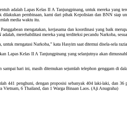
a sentuh adalah Lapas Kelas II A Tanjungpinang, untuk mereka yang 
ntuk dilakukan pembinaan, kami dari pihak Kepolisian dan BNN siap
umlah media waktu itu.
Panggabean mengatakan, kerjasama dan koordinasi yang baik meru
NN adalah, merehabilitasi mereka yang terditeksi pecandu Narkoba, 
untuk mengatasi Narkoba,” kata Hasyim saat ditemui disela-sela razia
amankan Lapas Kelas II A Tanjungpinang yang selanjutnya akan dimusnah
un sampai hari ini, masih ditemukan sejumlah telephon genggam di d
umlah 441 penghuni, dengan proposisi sebanyak 404 laki-laki, dan 3
 Vietnam, 6 Thailand, dan 1 Warga Binaan Laos. (Aji Anugraha)