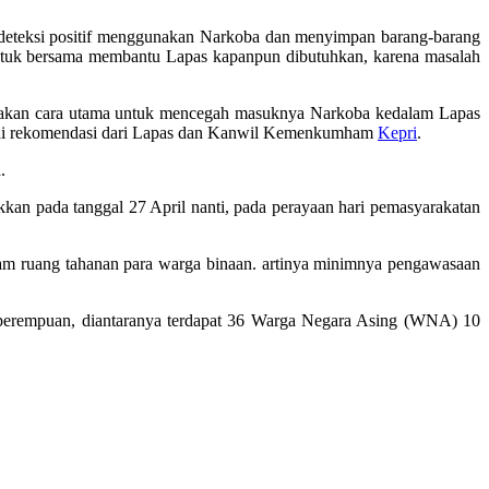
terdeteksi positif menggunakan Narkoba dan menyimpan barang-barang
 untuk bersama membantu Lapas kapanpun dibutuhkan, karena masalah
pakan cara utama untuk mencegah masuknya Narkoba kedalam Lapas
sesuai rekomendasi dari Lapas dan Kanwil Kemenkumham
Kepri
.
.
kkan pada tanggal 27 April nanti, pada perayaan hari pemasyarakatan
alam ruang tahanan para warga binaan. artinya minimnya pengawasaan
6 perempuan, diantaranya terdapat 36 Warga Negara Asing (WNA) 10