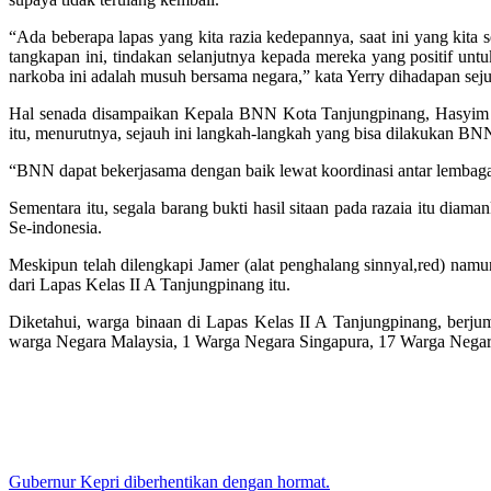
“Ada beberapa lapas yang kita razia kedepannya, saat ini yang kit
tangkapan ini, tindakan selanjutnya kepada mereka yang positif u
narkoba ini adalah musuh bersama negara,” kata Yerry dihadapan sej
Hal senada disampaikan Kepala BNN Kota Tanjungpinang, Hasyim 
itu, menurutnya, sejauh ini langkah-langkah yang bisa dilakukan B
“BNN dapat bekerjasama dengan baik lewat koordinasi antar lembaga, 
Sementara itu, segala barang bukti hasil sitaan pada razaia itu di
Se-indonesia.
Meskipun telah dilengkapi Jamer (alat penghalang sinnyal,red) nam
dari Lapas Kelas II A Tanjungpinang itu.
Diketahui, warga binaan di Lapas Kelas II A Tanjungpinang, berj
warga Negara Malaysia, 1 Warga Negara Singapura, 17 Warga Negara
Gubernur Kepri diberhentikan dengan hormat.