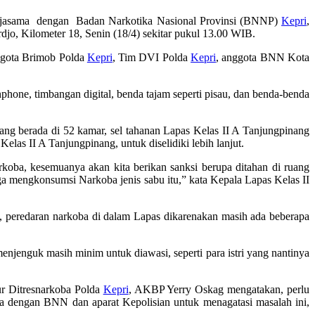
jasama dengan Badan Narkotika Nasional Provinsi (BNNP)
Kepri
,
djo, Kilometer 18, Senin (18/4) sekitar pukul 13.00 WIB.
nggota Brimob Polda
Kepri
, Tim DVI Polda
Kepri
, anggota BNN Kota
one, timbangan digital, benda tajam seperti pisau, dan benda-benda
yang berada di 52 kamar, sel tahanan Lapas Kelas II A Tanjungpinang
las II A Tanjungpinang, untuk diselidiki lebih lanjut.
narkoba, kesemuanya akan kita berikan sanksi berupa ditahan di ruang
ga mengkonsumsi Narkoba jenis sabu itu,” kata Kepala Lapas Kelas II
peredaran narkoba di dalam Lapas dikarenakan masih ada beberapa
njenguk masih minim untuk diawasi, seperti para istri yang nantinya
ur Ditresnarkoba Polda
Kepri
, AKBP Yerry Oskag mengatakan, perlu
a dengan BNN dan aparat Kepolisian untuk menagatasi masalah ini,