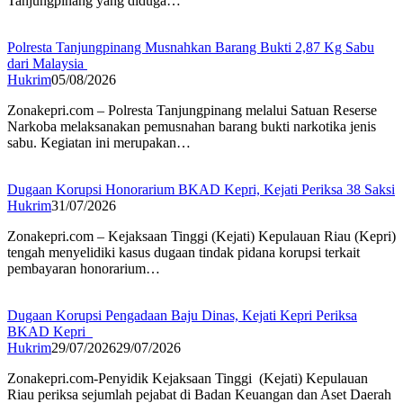
Tanjungpinang yang diduga…
Polresta Tanjungpinang Musnahkan Barang Bukti 2,87 Kg Sabu
dari Malaysia
Hukrim
05/08/2026
Zonakepri.com – Polresta Tanjungpinang melalui Satuan Reserse
Narkoba melaksanakan pemusnahan barang bukti narkotika jenis
sabu. Kegiatan ini merupakan…
Dugaan Korupsi Honorarium BKAD Kepri, Kejati Periksa 38 Saksi
Hukrim
31/07/2026
Zonakepri.com – Kejaksaan Tinggi (Kejati) Kepulauan Riau (Kepri)
tengah menyelidiki kasus dugaan tindak pidana korupsi terkait
pembayaran honorarium…
Dugaan Korupsi Pengadaan Baju Dinas, Kejati Kepri Periksa
BKAD Kepri
Hukrim
29/07/2026
29/07/2026
Zonakepri.com-‎Penyidik Kejaksaan Tinggi (Kejati) Kepulauan
Riau periksa sejumlah pejabat di Badan Keuangan dan Aset Daerah