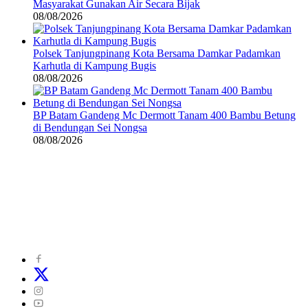
Masyarakat Gunakan Air Secara Bijak
08/08/2026
Polsek Tanjungpinang Kota Bersama Damkar Padamkan
Karhutla di Kampung Bugis
08/08/2026
BP Batam Gandeng Mc Dermott Tanam 400 Bambu Betung
di Bendungan Sei Nongsa
08/08/2026
©
2024
zonakepri.com |
Tentang Kami
|
Redaksi
|
Disclaimer
|
Kode Perilaku Perusahaan Pers
|
Pedoman Media Cyber
|
Visi Misi
|
Kode Etik Jurnalistik
|
Pedoman Pemberitaan Ramah Anak