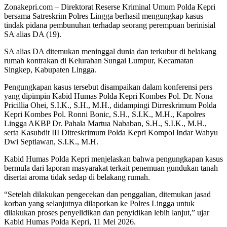
Zonakepri.com – Direktorat Reserse Kriminal Umum Polda Kepri
bersama Satreskrim Polres Lingga berhasil mengungkap kasus
tindak pidana pembunuhan terhadap seorang perempuan berinisial
SA alias DA (19).
SA alias DA ditemukan meninggal dunia dan terkubur di belakang
rumah kontrakan di Kelurahan Sungai Lumpur, Kecamatan
Singkep, Kabupaten Lingga.
Pengungkapan kasus tersebut disampaikan dalam konferensi pers
yang dipimpin Kabid Humas Polda Kepri Kombes Pol. Dr. Nona
Pricillia Ohei, S.I.K., S.H., M.H., didampingi Dirreskrimum Polda
Kepri Kombes Pol. Ronni Bonic, S.H., S.I.K., M.H., Kapolres
Lingga AKBP Dr. Pahala Martua Nababan, S.H., S.I.K., M.H.,
serta Kasubdit III Ditreskrimum Polda Kepri Kompol Indar Wahyu
Dwi Septiawan, S.I.K., M.H.
Kabid Humas Polda Kepri menjelaskan bahwa pengungkapan kasus
bermula dari laporan masyarakat terkait penemuan gundukan tanah
disertai aroma tidak sedap di belakang rumah.
“Setelah dilakukan pengecekan dan penggalian, ditemukan jasad
korban yang selanjutnya dilaporkan ke Polres Lingga untuk
dilakukan proses penyelidikan dan penyidikan lebih lanjut,” ujar
Kabid Humas Polda Kepri, 11 Mei 2026.