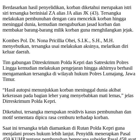
Berdasarkan hasil penyelidikan, korban diketahui merupakan istri
siri tersangka berinisial ZA alias JA alias JK (43). Tersangka
melakukan pembunuhan dengan cara mencekik korban hingga
meninggal dunia, kemudian menguburkan jasad korban dan
membakar barang-barang milik korban guna menghilangkan jejak.
‎Kombes Pol. Dr. Nona Pricillia Ohei, S.I.K., S.H., M.H.
menyebutkan, tersangka usai melakukan aksinya, melarikan diri
keluar daerah.
Tim gabungan Ditreskrimum Polda Kepri dan Satreskrim Polres
Lingga kemudian melakukan pengejaran hingga akhirnya berhasil
mengamankan tersangka di wilayah hukum Polres Lumajang, Jawa
Timur.
“Hasil autopsi menunjukkan korban meninggal dunia akibat
kekerasan pada bagian leher yang menyebabkan mati lemas,” jelas
Dirreskrimum Polda Kepri.
Diketahui, tersangka merupakan residivis kasus pembunuhan dan
motif sementara dipicu rasa cemburu terhadap korban.
Saat ini tersangka telah diamankan di Rutan Polda Kepri guna
menjalani proses hukum lebih lanjut. Penyidik menerapkan Pasal
459 KUHP tentang pembunuhan berencana subsider Pasal 458 ayat