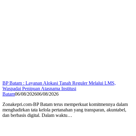
BP Batam : Layanan Alokasi Tanah Reguler Melalui LMS,
Waspadai Penipuan Atasnama Institusi
Batam
06/08/2026
06/08/2026
Zonakepri.com-BP Batam terus memperkuat komitmennya dalam
menghadirkan tata kelola pertanahan yang transparan, akuntabel,
dan berbasis digital. Dalam waktu…