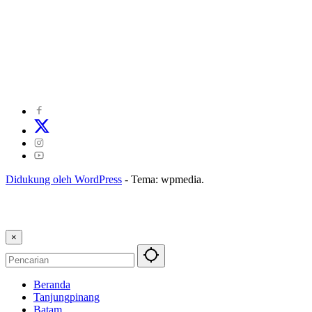
©
2024
zonakepri.com |
Tentang Kami
|
Redaksi
|
Disclaimer
|
Kode Perilaku Perusahaan Pers
|
Pedoman Media Cyber
|
Visi Misi
|
Kode Etik Jurnalistik
|
Pedoman Pemberitaan Ramah Anak
Didukung oleh WordPress
-
Tema: wpmedia.
×
Beranda
Tanjungpinang
Batam