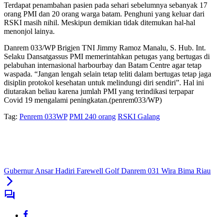
Terdapat penambahan pasien pada sehari sebelumnya sebanyak 17
orang PMI dan 20 orang warga batam. Penghuni yang keluar dari
RSKI masih nihil. Meskipun demikian tidak ditemukan hal-hal
menonjol lainya.
Danrem 033/WP Brigjen TNI Jimmy Ramoz Manalu, S. Hub. Int.
Selaku Dansatgassus PMI memerintahkan petugas yang bertugas di
pelabuhan internasional harbourbay dan Batam Centre agar tetap
waspada. “Jangan lengah selain tetap teliti dalam bertugas tetap jaga
disiplin protokol kesehatan untuk melindungi diri sendiri”. Hal ini
diutarakan beliau karena jumlah PMI yang terindikasi terpapar
Covid 19 mengalami peningkatan.(penrem033/WP)
Tag:
Penrem 033WP
PMI 240 orang
RSKI Galang
Gubernur Ansar Hadiri Farewell Golf Danrem 031 Wira Bima Riau