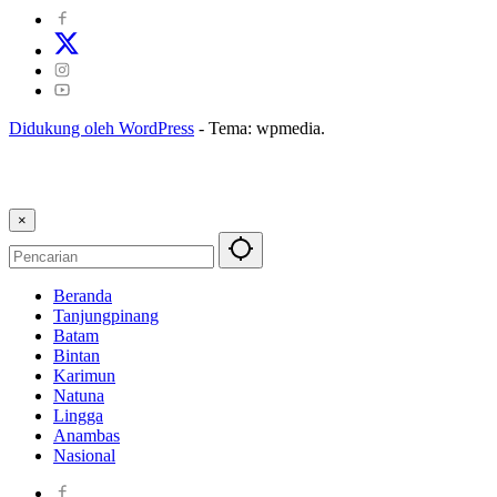
Didukung oleh WordPress
-
Tema: wpmedia.
×
Beranda
Tanjungpinang
Batam
Bintan
Karimun
Natuna
Lingga
Anambas
Nasional