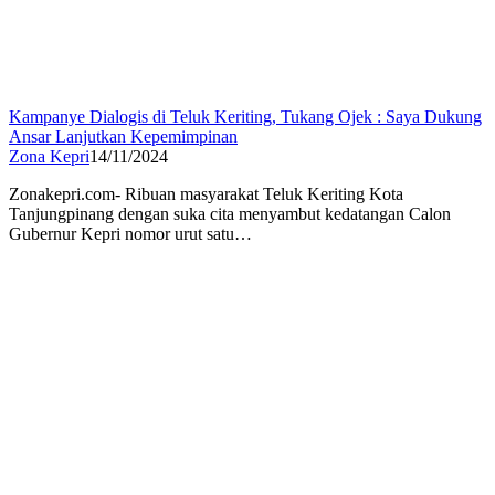
Kampanye Dialogis di Teluk Keriting, Tukang Ojek : Saya Dukung
Ansar Lanjutkan Kepemimpinan
Zona Kepri
14/11/2024
Zonakepri.com- Ribuan masyarakat Teluk Keriting Kota
Tanjungpinang dengan suka cita menyambut kedatangan Calon
Gubernur Kepri nomor urut satu…