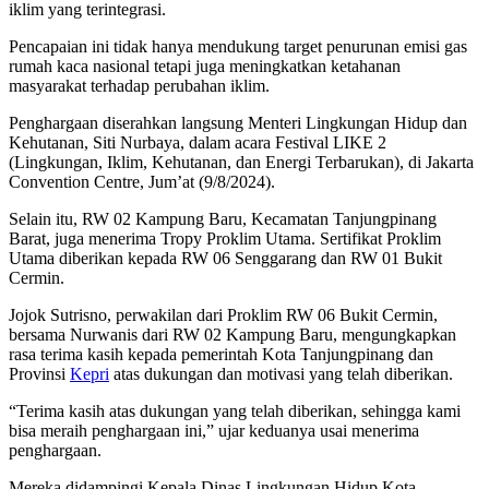
iklim yang terintegrasi.
Pencapaian ini tidak hanya mendukung target penurunan emisi gas
rumah kaca nasional tetapi juga meningkatkan ketahanan
masyarakat terhadap perubahan iklim.
Penghargaan diserahkan langsung Menteri Lingkungan Hidup dan
Kehutanan, Siti Nurbaya, dalam acara Festival LIKE 2
(Lingkungan, Iklim, Kehutanan, dan Energi Terbarukan), di Jakarta
Convention Centre, Jum’at (9/8/2024).
Selain itu, RW 02 Kampung Baru, Kecamatan Tanjungpinang
Barat, juga menerima Tropy Proklim Utama. Sertifikat Proklim
Utama diberikan kepada RW 06 Senggarang dan RW 01 Bukit
Cermin.
Jojok Sutrisno, perwakilan dari Proklim RW 06 Bukit Cermin,
bersama Nurwanis dari RW 02 Kampung Baru, mengungkapkan
rasa terima kasih kepada pemerintah Kota Tanjungpinang dan
Provinsi
Kepri
atas dukungan dan motivasi yang telah diberikan.
“Terima kasih atas dukungan yang telah diberikan, sehingga kami
bisa meraih penghargaan ini,” ujar keduanya usai menerima
penghargaan.
Mereka didampingi Kepala Dinas Lingkungan Hidup Kota