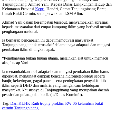
Tanjungpinang, Ahmad Yani, Kepala Dinas Lingkungan Hidup dan
Kehutanan Provinsi
Kepri
, Hendri, Camat Tanjungpinang Barat,
Lurah Bukit Cermin, serta perwakilan LSM Alim.
Ahmad Yani dalam kesempatan tersebut, menyampaikan apresiasi
kepada masyarakat dari empat kampung iklim yang berhasil meraih
penghargaan nasional.
Ia berharap pencapaian ini dapat memotivasi masyarakat
Tanjungpinang untuk terus aktif dalam upaya adaptasi dan mitigasi
perubahan iklim di tingkat tapak.
“Penghargaan bukan tujuan utama, melainkan alat untuk memacu
aksi,” ucap Yani.
Ia menambahkan aksi adaptasi dan mitigasi perubahan iklim harus
diperkuat, mengingat dampak bencana hidrometeorologi seperti
banjir, kekeringan, gagal panen, serta peningkatan penyakit akibat
iklim seperti DBD dan malaria yang mengancam kehidupan
masyarakat, khususnya di Tanjungpinang yang merupakan daerah
pesisir dan pulau-pulau kecil. (tc/Dinas Kominfo).
Tag:
Dari KLHK
Raih trophy proklim
RW 06 kelurahan bukit
cermin
Tanjungpinang