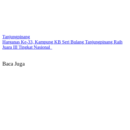
Tanjungpinang
Harganas Ke-33, Kampung KB Seri Bulang Tanjungpinang Raih
Juara III Tingkat Nasional
Baca Juga