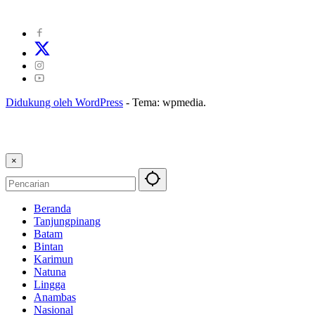
Kode Etik Jurnalistik
|
Pedoman Pemberitaan Ramah Anak
Didukung oleh WordPress
-
Tema: wpmedia.
×
Beranda
Tanjungpinang
Batam
Bintan
Karimun
Natuna
Lingga
Anambas
Nasional