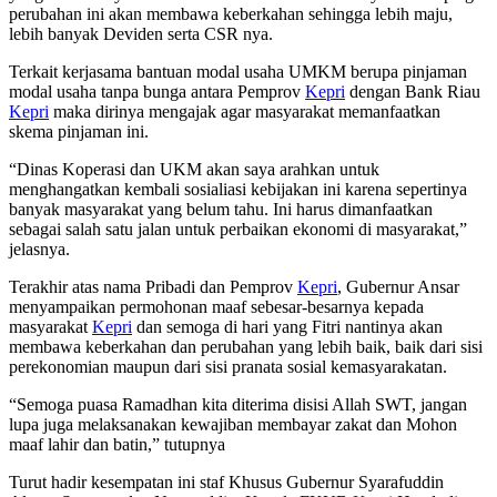
perubahan ini akan membawa keberkahan sehingga lebih maju,
lebih banyak Deviden serta CSR nya.
Terkait kerjasama bantuan modal usaha UMKM berupa pinjaman
modal usaha tanpa bunga antara Pemprov
Kepri
dengan Bank Riau
Kepri
maka dirinya mengajak agar masyarakat memanfaatkan
skema pinjaman ini.
“Dinas Koperasi dan UKM akan saya arahkan untuk
menghangatkan kembali sosialiasi kebijakan ini karena sepertinya
banyak masyarakat yang belum tahu. Ini harus dimanfaatkan
sebagai salah satu jalan untuk perbaikan ekonomi di masyarakat,”
jelasnya.
Terakhir atas nama Pribadi dan Pemprov
Kepri
, Gubernur Ansar
menyampaikan permohonan maaf sebesar-besarnya kepada
masyarakat
Kepri
dan semoga di hari yang Fitri nantinya akan
membawa keberkahan dan perubahan yang lebih baik, baik dari sisi
perekonomian maupun dari sisi pranata sosial kemasyarakatan.
“Semoga puasa Ramadhan kita diterima disisi Allah SWT, jangan
lupa juga melaksanakan kewajiban membayar zakat dan Mohon
maaf lahir dan batin,” tutupnya
Turut hadir kesempatan ini staf Khusus Gubernur Syarafuddin