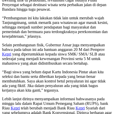
dwelling time di pelabuhan, revitalisasi cagar budaya Pulau
Penyengat sebagai destinasi wisata serta perbaikan jalan di depan
Bandara hingga tugu pesawat.
“Pembangunan ini kita lakukan tidak lain untuk merubah wajah
Tanjungpinang, untuk menarik para wisatawan agar masuk kesini,
sehingga menjadi sumber pendapatan bagi masyarakat dan
pemerintah dan bermuara para terdongkraknya perekonomian dan
kesejahteraan,” jelasnya.
Selain pembangunan fisik, Gubernur Ansar juga menyampaikan
bahwa pada tahun ini ada bantuan anggaran 20 M dari Pemprov
Kepri
yang diperuntukkan kepada siswa SMK/ SMA/ SLB atau
sederajat yang menjadi kewenangan Provinsi serta 5 M untuk
mahasiswa yang akan didistribusikan secara bertahap.
“Bagi siswa yang belum dapat Kartu Indonesia Pintar akan kita
seleksi dan bantu serta diberikan kepada yang benar-benar
membutuhkan. Saya akan kontrol betul penyaluran ini agar tidak
ada yang fiktif. Jika dalam penyaluran ada yang tidak bagus
kerjanya akan kita ganti,” tegasnya.
Lebih lanjut dirinya menyampaikan informasi bahwasanya pada
minggu lalu dalam Rapat Umum Pemegang Saham (RUPS), bank
Riau
Kepri
telah berubah menjadi Bank Riau
Kepri
Syariah dari
yang sebelumnya adalah Bank Konvensional. Dirinya berharap agar