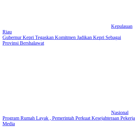
Kepulauan
Riau
Gubernur Kepri Tegaskan Komitmen Jadikan Kepri Sebagai
Provinsi Bershalawat
Nasional
Program Rumah Layak , Pemerintah Perkuat Kesejahteraan Pekerja
Media