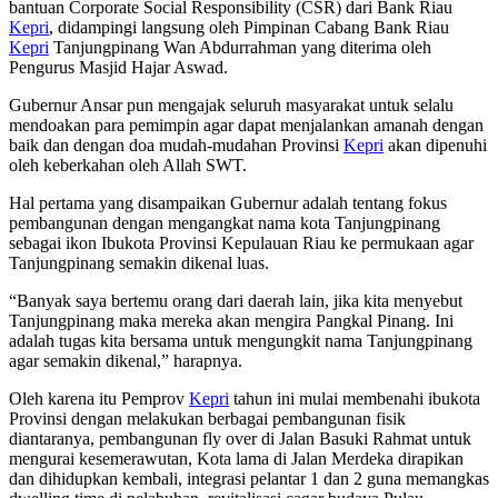
bantuan Corporate Social Responsibility (CSR) dari Bank Riau
Kepri
, didampingi langsung oleh Pimpinan Cabang Bank Riau
Kepri
Tanjungpinang Wan Abdurrahman yang diterima oleh
Pengurus Masjid Hajar Aswad.
Gubernur Ansar pun mengajak seluruh masyarakat untuk selalu
mendoakan para pemimpin agar dapat menjalankan amanah dengan
baik dan dengan doa mudah-mudahan Provinsi
Kepri
akan dipenuhi
oleh keberkahan oleh Allah SWT.
Hal pertama yang disampaikan Gubernur adalah tentang fokus
pembangunan dengan mengangkat nama kota Tanjungpinang
sebagai ikon Ibukota Provinsi Kepulauan Riau ke permukaan agar
Tanjungpinang semakin dikenal luas.
“Banyak saya bertemu orang dari daerah lain, jika kita menyebut
Tanjungpinang maka mereka akan mengira Pangkal Pinang. Ini
adalah tugas kita bersama untuk mengungkit nama Tanjungpinang
agar semakin dikenal,” harapnya.
Oleh karena itu Pemprov
Kepri
tahun ini mulai membenahi ibukota
Provinsi dengan melakukan berbagai pembangunan fisik
diantaranya, pembangunan fly over di Jalan Basuki Rahmat untuk
mengurai kesemerawutan, Kota lama di Jalan Merdeka dirapikan
dan dihidupkan kembali, integrasi pelantar 1 dan 2 guna memangkas